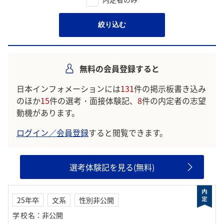
絞り込む
無料の会員登録すると
日本インフォメーションには
131
件の掲示板書き込み
のほか
15
件の選考・面接体験記、
8
件の内定者の志望
動機があります。
ログイン／会員登録
すると閲覧できます。
選考体験記を見る(無料)
25年卒
文系
性別非公開
学校名
：
非公開