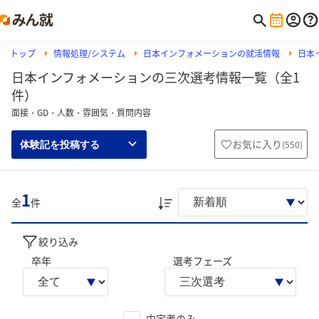
トップ
情報処理/システム
日本インフォメーションの就活情報
日本
日本インフォメーションの三次選考情報一覧（全1
件）
面接・GD・人数・雰囲気・質問内容
お気に入り
(
550
)
体験記を投稿する
1
全
件
絞り込み
卒年
選考フェーズ
内定者のみ