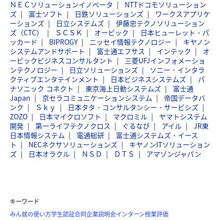
ＮＥＣソリューションイノベータ
NTTドコモソリューション
ズ
富士ソフト
日鉄ソリューションズ
ワークスアプリケ
ーションズ
日立システムズ
伊藤忠テクノソリューション
ズ（CTC）
ＳＣＳＫ
オービック
日本ヒューレット・パ
ッカード
BIPROGY
ニッセイ情報テクノロジー
キヤノン
システムアンドサポート
富士通エフサス
インテック
オ
ービックビジネスコンサルタント
三菱UFJインフォメーショ
ンテクノロジー
日立ソリューションズ
ソニー・インタラ
クティブエンタテインメント
日本ビジネスシステムズ
パ
ナソニック コネクト
東京海上日動システムズ
富士通
Japan
京セラコミュニケーションシステム
帝国データバ
ンク
Ｓｋｙ
日本タタ・コンサルタンシー・サービシズ
ZOZO
日本マイクロソフト
マクロミル
ヤマトシステム
開発
第一ライフテクノクロス
ぐるなび
アイル
JR東
日本情報システム
電通総研
富士通システムズ・イース
ト
NECネクサソリューションズ
キヤノンITソリューション
ズ
日本オラクル
ＮＳＤ
ＤＴＳ
アマゾンジャパン
キーワード
みん就の使い方
学生認証
合同企業説明会
インターン
授業評価