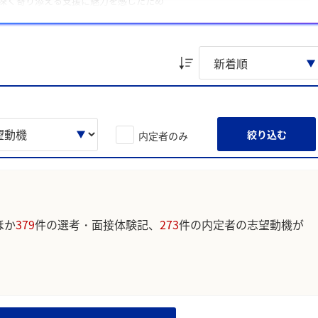
深く寄り添える支援に魅力を感じたため
環境で力を伸ばしたいと考えたため
ています。実際のユーザの投稿は下記の一覧からご確認ください。
絞り込む
内定者のみ
ほか
379
件の選考・面接体験記、
273
件の内定者の志望動機が
。