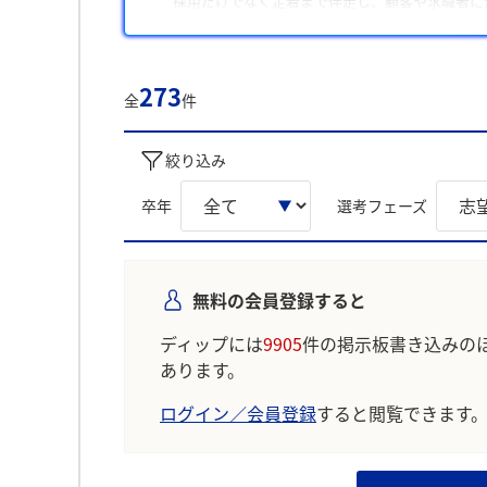
採用だけでなく定着まで伴走し、顧客や求職者に
理由3
若手から裁量を持って挑戦でき、成長機会が多い
273
全
件
学生の声を就職活動の参考にしましょう。
※AIを使用し、過去3年間のユーザー投稿を要約し
絞り込み
卒年
選考フェーズ
無料の会員登録すると
ディップには
9905
件の掲示板書き込みの
あります。
ログイン／会員登録
すると閲覧できます