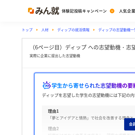
体験記投稿キャンペーン
人気企
トップ
人材
ディップの就活情報
ディップの志望動機一
Post
Ranking
PickUp
投稿する
ランキングを見る
注目の企業特集
（6ページ目）ディップ への志望動機・志望
実際に企業に提出した志望動機
Vote
投票する
学生から寄せられた志望動機の要
動画で知ろう！業界・
ディップを志望した学生の志望動機には下記の内
理由1
「夢とアイデアと情熱」で社会を改善する理念と
会
理由2