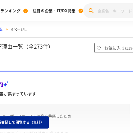
業ランキング
注目の企業・IT/DX特集
覧
6ページ目
注目の企業特集
みんなのIT業界新卒就職人気企業ランキング
みんな
[27卒] 本選考体験記投稿キャンペーン
28卒 注目企業特集
27卒 注目企業特集
みんなのDX企業就職ブランド調査
理由一覧（全273件）
お気に入り
(
119
注目のIT・DX企業特集
28卒 IT・DX企業特集
27卒 IT・DX企業特集
28卒
みんなのIT業界新卒就職人気企業ランキング
みんな
約
企業研究
容が集まっています
、ユーザーファーストに強く共感したため
員登録して閲覧する（無料）