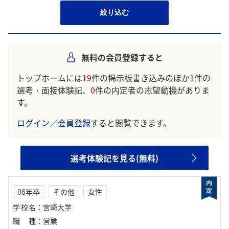
絞り込む
無料の会員登録すると
トップホームには
19
件の掲示板書き込みのほか
1
件の
選考・面接体験記、
0
件の内定者の志望動機がありま
す。
ログイン／会員登録
すると閲覧できます。
選考体験記を見る(無料)
06年卒
その他
女性
学校名
：
宮崎大学
職種
：
営業