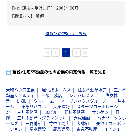
【内定連絡を受けた日】
2005年06月
【通知方法】
郵便
体験記の詳細はこちら
1
建設/住宅/不動産の他の企業の内定情報一覧を見る
大和ハウス工業
旭化成ホームズ
住友不動産販売
三井不
動産リアルティ
一条工務店
レオパレス２１
住友林
業
LIXIL
タマホーム
オープンハウスグループ
三井ホ
ーム
東急リバブル
大東建託
スターツコーポレーショ
ン
三井不動産
森ビル
野村不動産
サンゲツ
日
揮
三井不動産レジデンシャル
大成建設
パナソニックホ
ームズ
三菱地所
竹中工務店
大林組
長谷工コーポレ
ーション
清水建設
鹿島建設
東急不動産
イオンモー