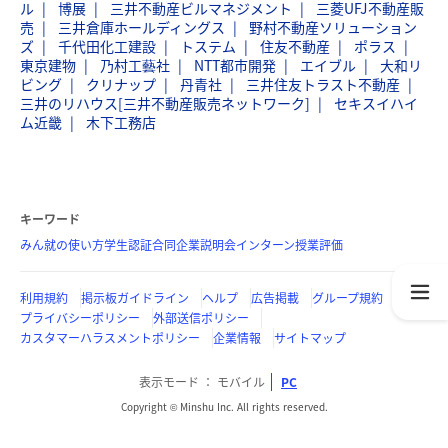
ル
博展
三井不動産ビルマネジメント
三菱UFJ不動産販
売
三井倉庫ホールディングス
野村不動産ソリューション
ズ
千代田化工建設
トステム
住友不動産
ポラス
東京建物
乃村工藝社
NTT都市開発
エイブル
大和リ
ビング
クリナップ
丹青社
三井住友トラスト不動産
三井のリハウス[三井不動産販売ネットワーク]
セキスイハイ
ム近畿
木下工務店
キーワード
みん就の使い方
学生認証
合同企業説明会
インターン
授業評価
利用規約
掲示板ガイドライン
ヘルプ
広告掲載
グループ規約
プライバシーポリシー
外部送信ポリシー
カスタマーハラスメントポリシー
企業情報
サイトマップ
表示モード
モバイル
PC
Copyright © Minshu Inc. All rights reserved.