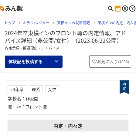
トップ
ホテル/レジャー
東横インの就活情報
東横インの内定・内々
2024年卒東横インのフロント職の内定情報、アド
バイス詳細（非公開/女性）（2023-06-22公開）
内定承諾・辞退理由・アドバイス
お気に入り
(
1896
)
体験記を投稿する
24年卒
理系
女性
学校名
：
非公開
職種
：
フロント職
内定・内々定