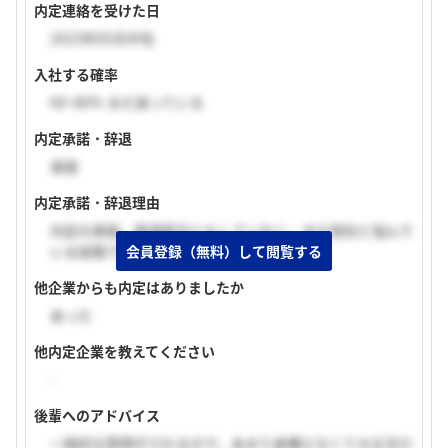
内定連絡を受けた日
2023年05月中旬
入社する確率
60~80% まだ迷っている
内定承諾・辞退
承諾
内定承諾・辞退理由
内定の承諾、辞退両方ともしていなく、まだ他社と悩んで
会員登録（無料）して閲覧する
いる段階である。
他企業からも内定はありましたか
あった
他内定企業を教えてください
-
後輩へのアドバイス
一般的な質問がされるので、あまり身構えなくて大丈夫だ