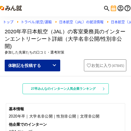
トップ
トラベル/航空/運輸
日本航空（JAL）の就活情報
日本航空（J
2020年卒日本航空（JAL）の客室乗務員のインター
ンエントリーシート詳細（大学名非公開/性別非公
開)
参加した先輩たちの口コミ・選考対策
お気に入り
(
47845
)
体験記を投稿する
27卒みんなのインターン人気企業ランキング
基本情報
2020年卒｜大学名非公開｜性別非公開｜文理非公開
他企業でのインターン