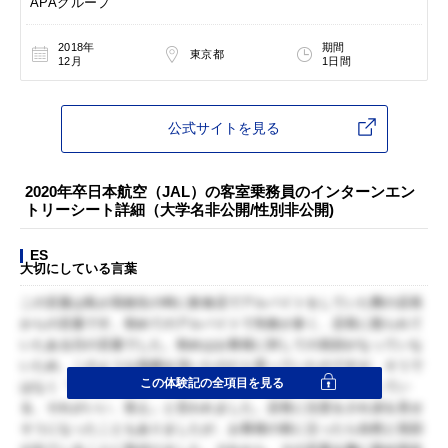
APAグループ
2018年
期間
東京都
12月
1日間
公式サイトを見る
2020年卒日本航空（JAL）の客室乗務員のインターンエン
トリーシート詳細（大学名非公開/性別非公開)
ES
大切にしている言葉
この言葉は私が高校生の時に飲食店でアルバイトをしていた際の店長
からの言葉です。初めてのアルバイトで失敗が多く、店長に怒られて
いたある日の言葉でした。初めはお客様に対しての笑顔がなっていな
いため、このような指摘を頂いたのだと思っていたのですが、そうで
この体験記の全項目を見る
はなく『お前は私が怒ってもお客様の前では絶対に笑顔を出してい
る、それがいい、笑え』と言われました。店長に注意をされ涙を見せ
そうになったこともありましたが、お客様の前に立ったら自然と笑顔