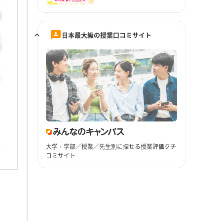
後
日本最大級の授業口コミサイト
え
思
い
。
大学・学部／授業／先生別に探せる授業評価クチ
コミサイト