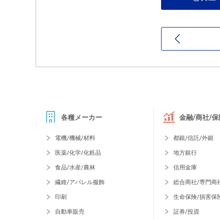
各種メーカー
金融/商社/保
電機/機械/材料
都銀/信託/外銀
医薬/化学/化粧品
地方銀行
食品/水産/農林
信用金庫
繊維/アパレル服飾
総合商社/専門商
印刷
生命保険/損害保
自動車販売
証券/投資