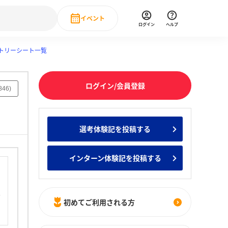
イベント
ログイン
ヘルプ
ントリーシート一覧
Event
の新卒就職人気企業ランキング
みんなのインターン人気企業ランキン
直近のイベント一覧
ログイン/会員登録
もっと見る
846
)
 IT・DX現場社員インタビュー
の新卒就職人気企業ランキング
みんなのインターン人気企業ランキン
選考体験記を投稿する
インターン体験記を投稿する
初めてご利用される方