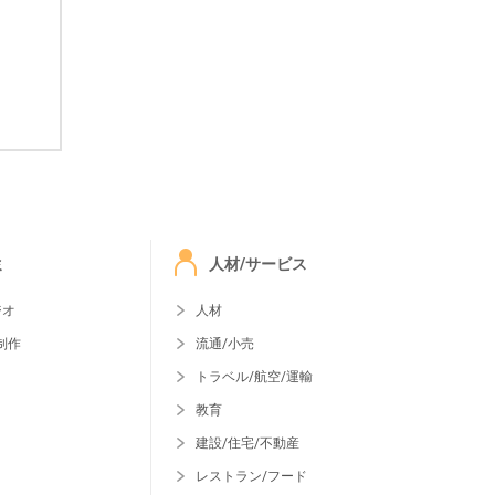
ミ
人材/サービス
ジオ
人材
制作
流通/小売
トラベル/航空/運輸
教育
建設/住宅/不動産
レストラン/フード