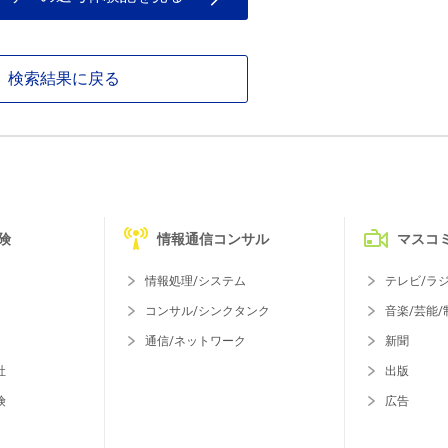
検索結果に戻る
険
情報通信コンサル
マスコ
情報処理/システム
テレビ/ラ
コンサル/シンクタンク
音楽/芸能/
通信/ネットワーク
新聞
社
出版
険
広告