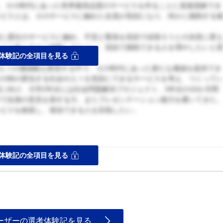
で、その時代にあった世界最高品質のサービスを作ることに直接貢献でき
ービスとは、そのサービスに触れた全員が笑顔になり、何かに挑戦する
時に貴社のサービスに触れ、不安と緊張を笑顔で頑張ろうとの決意に変
をより多くの人に経験してもらい、笑顔で挑戦できる人を増やしたいと
体験記の全項目を見る
や人々の価値観も変容する中で、その時代にあった新たな価値を提供でき
その時の変化する社会や人々を笑顔にできるサービスを考え、つくって
に向け、大学2年次には社会問題解決プロジェクト、3年次の10か月間
中で自身の意見を発する力、またプレゼンテーション能力を磨いてきた
ービスを創造し、発信できる人を目指したい。
ス
体験記の全項目を見る
っかりと述べた。
ーザーの選考体験記を見る