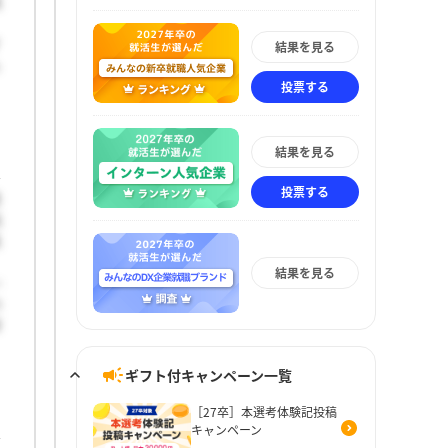
成
す
結果を見る
ら
投票する
結果を見る
投票する
貴
戦
真
結果を見る
い
の
深
ギフト付キャンペーン一覧
［27卒］本選考体験記投稿
キャンペーン