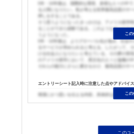
5年・10年後は、国際的な環境、多様な人々の中
る人間になりたい。私が考える世界最高品質のサ
押しをすることである。
そう思うようになったきっかけは、アメリカ留学
ることができた経験である。このようなサービス
この
うようになった。
5年・10年後は、よりグローバル化が進み、社会
るサービスが求められると考える。したがって、
ける社会人になりたいと考えている。その夢の実現
のアメリカ留学において、異文化の人々と協働の
それらの能力にさらに磨きをかけ、最高品質のサ
エントリーシート記入時に注意した点やアドバイ
この
簡潔にかつ思いを伝える内容。具体的な経験もし
このユ