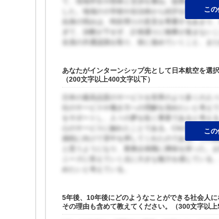
て、現地学生や団体と交渉を重ね、提携を成功さ
この
した。地域の小学校や自治体から好評を得て、3つ
自身の弱みは、時折周りの意見を尊重するあまり
ぎて、決断が下せず、計画通りに物事が進まない
全員の共通認識を取り、前に進めていくこと、ま
あなたがインターンシップ先として日本航空を選
（200文字以上400文字以下）
日本の最高品質のサービスを世界のより多くの人
社のサービスや働き方への理解を深めたいと考え
をサポートし、人々の夢を拓く事業であると考え
心のサービスに触れたことである。CAの方の声か
この
挑戦に向けて背中を押してくれたのである。この
と思うようになり、業務企画職に興味を持った。
ニーズに答えていく点に大きな魅力を感じている
めたいと考えている。
5年後、10年後にどのようなことができる社会人
その理由も含めて教えてください。（300文字以上