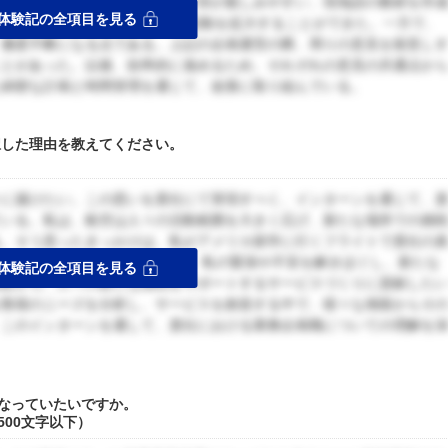
せた。提携団体と共に、現地の子供が親しみやすい、現地語の教材を作
体験記の全項目を見る
の小学校で約200名の小学生に活動を拡大することができた。一方で、
、優柔不断になる点である。上記の企画運営の際、周りの意見を留意し
ことがあった。以後、効率的に進めるため、それぞれの意見の共通点か
た綿密な計画と時間管理を通じて、改善に取り組んでいる。
択した理由を教えてください。
々に届けたい。この思いを貴社にて実現すべく、インターンを通じて、
ている。私は、航空は人々の活動範囲を大きく広げ、新たな場所での挑
る。そう思ったきっかけは、私がアメリカ留学に行くフライトで貴社の
けや食事の充実したサービスが、私の緊張や不安を解きほぐし、新たな
体験記の全項目を見る
経験から、人々の新たな挑戦をサポートするサービスづくりに貢献した
お客様のニーズを分析し、サービスを創造する中で、様々な側面からそ
。このインターンを通して、貴社における業務企画職についての理解を
になっていたいですか。
500文字以下）