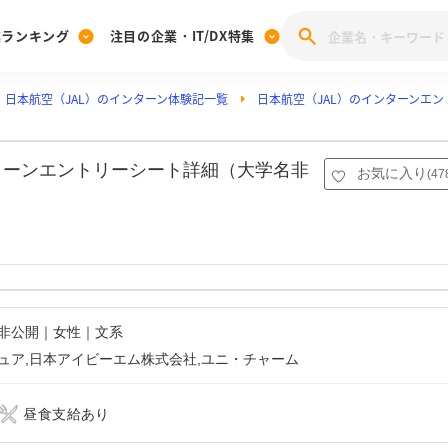
業ランキング
注目の企業・IT/DX特集
日本航空（JAL）のインターン体験記一覧
日本航空（JAL）のインターンエ
注目の企業特集
みんなのIT業界新卒就職人気企業ランキング
みんな
[27卒] 本選考体験記投稿キャンペーン
28卒 注目企業特集
27卒 注目企業特集
みんなのDX企業就職ブランド調査
ンターンエントリーシート詳細（大学名非
お気に入り
(
47
注目のIT・DX企業特集
28卒 IT・DX企業特集
27卒 IT・DX企業特集
28卒
みんなのIT業界新卒就職人気企業ランキング
みんな
企業研究
名非公開｜女性｜文系
ュア,日本アイビーエム株式会社,ユニ・チャーム
昼食支給あり