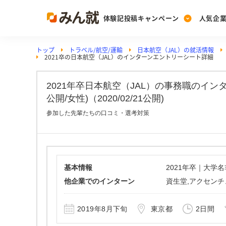
体験記投稿キャンペーン
人気企
トップ
トラベル/航空/運輸
日本航空（JAL）の就活情報
Post
Ranking
PickUp
2021卒の日本航空（JAL）のインターンエントリーシート詳細
投稿する
ランキングを見る
注目の企業特集
2021年卒日本航空（JAL）の事務職のイ
公開/女性)（2020/02/21公開)
Vote
参加した先輩たちの口コミ・選考対策
投票する
動画で知ろう！業界・
基本情報
2021年卒｜大学
他企業でのインターン
資生堂,アクセンチ
2019年8月下旬
東京都
2日間