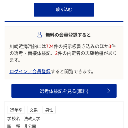
絞り込む
無料の会員登録すると
川崎近海汽船には
724
件の掲示板書き込みのほか
3
件
の選考・面接体験記、
2
件の内定者の志望動機があり
ます。
ログイン／会員登録
すると閲覧できます。
選考体験記を見る(無料)
25年卒
文系
男性
学校名
：
法政大学
職種
：
非公開