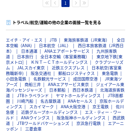
1
トラベル/航空/運輸の他の企業の面接一覧を見る
エイチ・アイ・エス
JTB
東海旅客鉄道（JR東海）
全日
本空輸（ANA)
日本航空（JAL）
西日本旅客鉄道（JR西日
本）
日本通運
ANAエアポートサービス
九州旅客鉄
道
日本旅行
全日本空輸（客室乗務職）
東京地下鉄[東
京メトロ]
ＫＮＴ－ＣＴホールディングス
クラブツーリズ
ム
JALスカイ東京
近鉄エクスプレス
日本航空(客室乗
務職新卒)
阪急交通社
郵船ロジスティクス
東急電鉄
小田急電鉄
名鉄観光サービス
成田国際空港
JR東海ツ
アーズ
商船三井
ANAエアサービス東京
ジェイアール東
海パッセンジャーズ
日本郵船
西日本鉄道
北海道旅客鉄
道
JTBトラベランド
ヤマトホールディングス
JTB首都
圏
川崎汽船
名古屋鉄道
ANAセールス
京阪ホールデ
ィングス
スカイマーク
ANA大阪空港
京王電鉄
佐川
急便
近鉄グループホールディングス
エス・ティー・ワー
ルド
ANAウイングス
阪急阪神ホールディングス
西武鉄
道
JTBワールドバケーションズ
京浜急行電鉄
エアーニ
ッポン
三菱倉庫