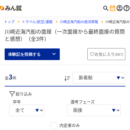
トップ
トラベル/航空/運輸
川崎近海汽船の就活情報
川崎近海汽船の
川崎近海汽船の面接（一次面接から最終面接の質問
と感想）（全3件）
お気に入り
(
887
)
体験記を投稿する
3
全
件
絞り込み
卒年
選考フェーズ
内定者のみ