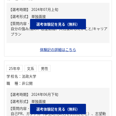
【質問内容・課題】
選考体験記を見る（無料）
自分の強み/弱み、志望動機、入社後にしたいこと/キャリア
プラン
体験記の詳細はこちら
25年卒
文系
男性
学校名
：
法政大学
職種
：
非公開
【質問内容・課題】
選考体験記を見る（無料）
自己PR、ガクチカ（学生時代に力を入れたこと）、志望動