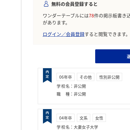
無料の会員登録すると
ワンダーテーブルには
78
件の掲示板書き
があります。
ログイン／会員登録
すると閲覧できます
06年卒
その他
性別非公開
学校名
：
非公開
職種
：
非公開
04年卒
文系
女性
学校名
：
大妻女子大学