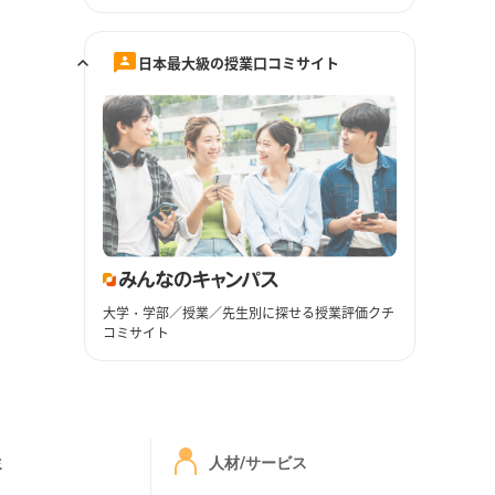
日本最大級の授業口コミサイト
大学・学部／授業／先生別に探せる授業評価クチ
コミサイト
ミ
人材/サービス