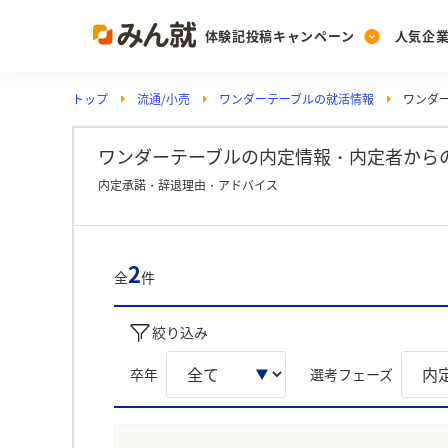
体験記投稿キャンペーン
人気企
トップ
流通/小売
ワンダーテーブルの就活情報
ワンダ
Post
Ranking
PickUp
投稿する
ランキングを見る
注目の企業特集
ワンダーテーブルの内定情報・内定者から
内定承諾・辞退理由・アドバイス
Vote
投票する
2
全
件
動画で知ろう！業界・
絞り込み
卒年
選考フェーズ