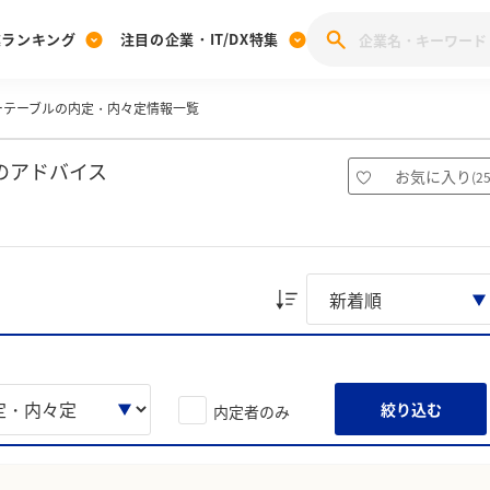
業ランキング
注目の企業・IT/DX特集
ーテーブルの内定・内々定情報一覧
注目の企業特集
みんなのIT業界新卒就職人気企業ランキング
みんな
[27卒] 本選考体験記投稿キャンペーン
28卒 注目企業特集
27卒 注目企業特集
みんなのDX企業就職ブランド調査
のアドバイス
お気に入り
(
2
注目のIT・DX企業特集
28卒 IT・DX企業特集
27卒 IT・DX企業特集
28卒
みんなのIT業界新卒就職人気企業ランキング
みんな
企業研究
絞り込む
内定者のみ