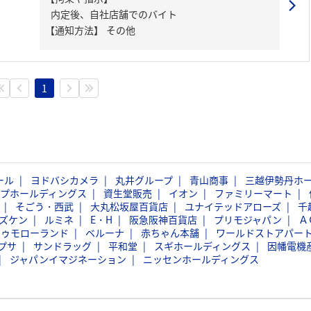
内定後、自社店舗でのバイト
【通知方法】
その他
1
ール
ヨドバシカメラ
丸井グループ
青山商事
三越伊勢丹ホ
ープホールディングス
資生堂販売
イオン
ファミリーマート
そごう・西武
大丸松坂屋百貨店
ユナイテッドアローズ
千
ズケン
ルミネ
E・H
阪急阪神百貨店
プリモジャパン
Ａ
トゥモローランド
ベルーナ
赤ちゃん本舗
ワールドストアパー
プサ
サンドラッグ
平和堂
スギホールディングス
因幡電機
ジャパンイマジネーション
ニッセンホールディングス