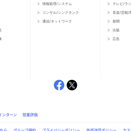
情報処理/システム
テレビ/ラ
コンサル/シンクタンク
音楽/芸能/
通信/ネットワーク
新聞
社
出版
険
広告
等
インターン
授業評価
ちら
グループ規約
プライバシーポリシー
外部送信ポリシー
カス