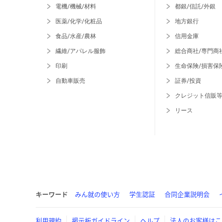
電機/機械/材料
都銀/信託/外銀
医薬/化学/化粧品
地方銀行
食品/水産/農林
信用金庫
繊維/アパレル服飾
総合商社/専門商
印刷
生命保険/損害保
自動車販売
証券/投資
クレジット信販
リース
キーワード
みん就の使い方
学生認証
合同企業説明会
利用規約
掲示板ガイドライン
ヘルプ
法人のお客様はこ