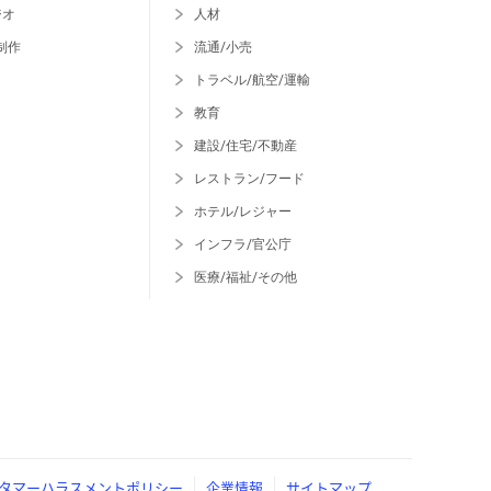
ジオ
人材
制作
流通/小売
トラベル/航空/運輸
教育
建設/住宅/不動産
レストラン/フード
ホテル/レジャー
インフラ/官公庁
医療/福祉/その他
タマーハラスメントポリシー
企業情報
サイトマップ