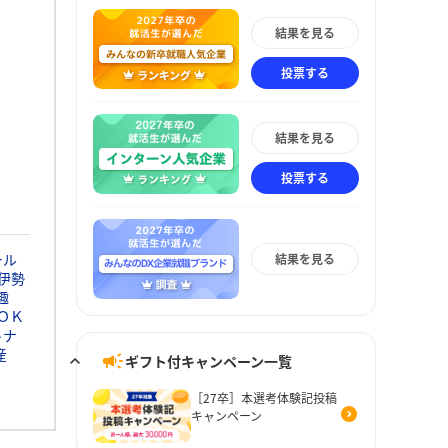
結果を見る
投票する
結果を見る
投票する
ール
結果を見る
伊勢
趣
ＯＫ
トナ
産
ギフト付キャンペーン一覧
［27卒］本選考体験記投稿
キャンペーン