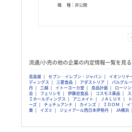
職種
：
非公開
流通/小売の他の企業の内定情報一覧を見る
高島屋
セブン‐イレブン・ジャパン
イオンリテ
ディングス
三菱食品
アダストリア
パルグル
丹
三越
イトーヨーカ堂
良品計画
ローソン
会
フェリシモ
伊藤忠食品
コスモス薬品
ス
Ｉホールディングス
アニメイト
ＪＡＬＵＸ
ーズ
チュチュアンナ
カインズ
ＩＤＯＭ
イ
業
イズミ
ジェイアール西日本伊勢丹
JA横浜