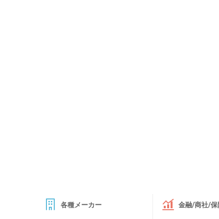
各種メーカー
金融/商社/保