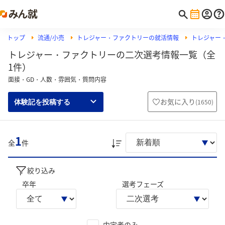
トップ
流通/小売
トレジャー・ファクトリーの就活情報
トレジャー
トレジャー・ファクトリーの二次選考情報一覧（全
1件）
面接・GD・人数・雰囲気・質問内容
お気に入り
(
1650
)
体験記を投稿する
1
全
件
絞り込み
卒年
選考フェーズ
内定者のみ