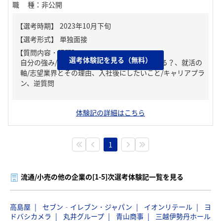
職種
：
非公開
【質問内容・課題】
選考体験記を見る（無料）
自分の強み/弱み、周りからどんな人といわれる？、就活の
軸/志望業界とその理由、入社後にしたいこと/キャリアプラ
ン、逆質問
体験記の詳細はこちら
1
流通/小売の他の企業の[1-5]次選考体験記一覧を見る
高島屋
セブン‐イレブン・ジャパン
イオンリテール
ヨ
ドバシカメラ
丸井グループ
青山商事
三越伊勢丹ホール