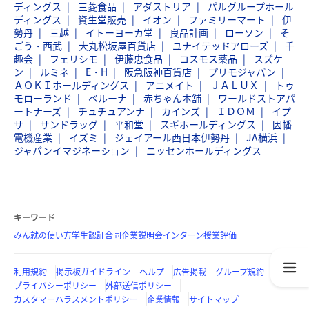
ディングス
三菱食品
アダストリア
パルグループホール
ディングス
資生堂販売
イオン
ファミリーマート
伊
勢丹
三越
イトーヨーカ堂
良品計画
ローソン
そ
ごう・西武
大丸松坂屋百貨店
ユナイテッドアローズ
千
趣会
フェリシモ
伊藤忠食品
コスモス薬品
スズケ
ン
ルミネ
E・H
阪急阪神百貨店
プリモジャパン
ＡＯＫＩホールディングス
アニメイト
ＪＡＬＵＸ
トゥ
モローランド
ベルーナ
赤ちゃん本舗
ワールドストアパ
ートナーズ
チュチュアンナ
カインズ
ＩＤＯＭ
イプ
サ
サンドラッグ
平和堂
スギホールディングス
因幡
電機産業
イズミ
ジェイアール西日本伊勢丹
JA横浜
ジャパンイマジネーション
ニッセンホールディングス
キーワード
みん就の使い方
学生認証
合同企業説明会
インターン
授業評価
利用規約
掲示板ガイドライン
ヘルプ
広告掲載
グループ規約
プライバシーポリシー
外部送信ポリシー
カスタマーハラスメントポリシー
企業情報
サイトマップ