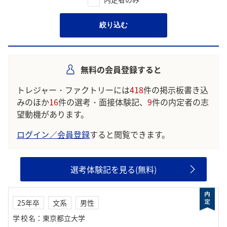
絞り込む
無料の会員登録すると
トレジャー・ファクトリーには
418
件の掲示板書き込
みのほか
16
件の選考・面接体験記、
9
件の内定者の志
望動機があります。
ログイン／会員登録
すると閲覧できます。
選考体験記を見る(無料)
25年卒
文系
男性
学校名
：
東京都立大学