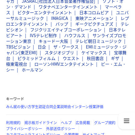
ャガ
JASRAC[社団法人日本音楽著作権協会]
ソフト・オ
ン・デマンド
ワタナベエンターテインメント
マーベラ
ス
ビクターエンタテインメント
日本コロムビア
ユニバ
ーサルミュージック
IMAGICA
東映アニメーション
レプ
ロエンタテインメント
バップ
ギークピクチュアズ
テレ
ビシオン
フジクリエイティブコーポレーション
日本テレ
ビアート
IVSテレビ制作
ハウフルス
サンライズプロモ
ーション東京
キョードー大阪
テレビ朝日ミュージック
TBSビジョン
日企
ザ・ワークス
EMIミュージック・ジ
ャパン[東芝EMI]
スタジオジブリ
ケイマックス
宝塚舞
台
ピラミッドフィルム
ウエスト
秋田書店
ギザ
極東電視台
ローソンHMVエンタテイメント
ビー・エム・
シー
ホールマン
キーワード
みん就の使い方
学生認証
合同企業説明会
インターン
授業評価
利用規約
掲示板ガイドライン
ヘルプ
広告掲載
グループ規約
プライバシーポリシー
外部送信ポリシー
カスタマーハラスメントポリシー
企業情報
サイトマップ