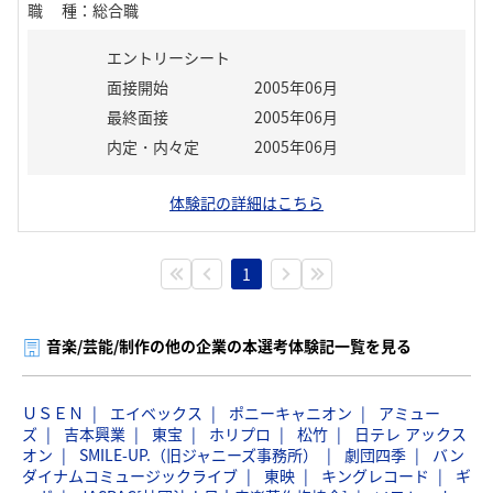
職種
：
総合職
エントリーシート
面接開始
2005年06月
最終面接
2005年06月
内定・内々定
2005年06月
体験記の詳細はこちら
1
音楽/芸能/制作の他の企業の本選考体験記一覧を見る
ＵＳＥＮ
エイベックス
ポニーキャニオン
アミュー
ズ
吉本興業
東宝
ホリプロ
松竹
日テレ アックス
オン
SMILE-UP.（旧ジャニーズ事務所）
劇団四季
バン
ダイナムコミュージックライブ
東映
キングレコード
ギ