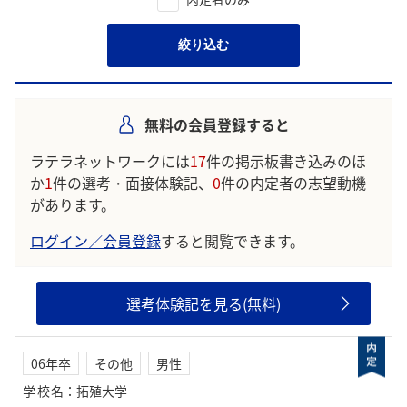
絞り込む
無料の会員登録すると
ラテラネットワークには
17
件の掲示板書き込みのほ
か
1
件の選考・面接体験記、
0
件の内定者の志望動機
があります。
ログイン／会員登録
すると閲覧できます。
選考体験記を見る(無料)
06年卒
その他
男性
学校名
：
拓殖大学