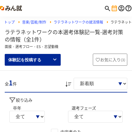
トップ
音楽/芸能/制作
ラテラネットワークの就活情報
ラテラネット
ラテラネットワークの本選考体験記一覧-選考対策
の情報（全1件）
面接・選考フロー・ES・志望動機
お気に入り
(
3
)
体験記を投稿する
1
全
件
絞り込み
卒年
選考フェーズ
内定者のみ