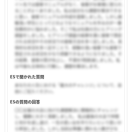
イト先では接客マニュアルがなく、後輩がお客様に怒られ
ることがよくありました。私は自分なら課題を解決できる
と思い、接客マニュアルの作成を提案しました。しかし経
験浅い学生にとってどのようなマニュアルを作るのが一番
効果的かに悩みました。そこで私は社員の方にヒアリング
調査をしました。ヒアリング調査の結果を基に接客で想定
される状況やその状況での接客方法を多く記しました。具
体的な状況を多く記すことで、経験の浅い後輩でも接客で
想定される状況をかなり把握できるようになりました。そ
の結果、接客の質が向上し、不満を9割削減しました。私
は今後も主体的に行動し、課題を解決します。
ESで聞かれた質問
あなたの人生における「最大のチャレンジ」について、自
由にご記入ください。
ESの質問の回答
〇〇主催の大会に向けた課題解決に積極的にチャレンジ
し、優勝に大きく貢献しました。 私は最後の大会で仲間
と何かを成し遂げ、一生の思い出を作りたいという思いか
ら参加しました。しかし当初は準備に携わる人数が少な