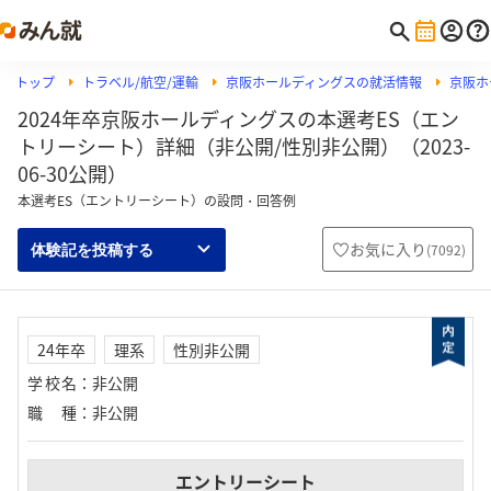
トップ
トラベル/航空/運輸
京阪ホールディングスの就活情報
京阪ホ
2024年卒京阪ホールディングスの本選考ES（エン
トリーシート）詳細（非公開/性別非公開）（2023-
06-30公開）
本選考ES（エントリーシート）の設問・回答例
お気に入り
(
7092
)
体験記を投稿する
24年卒
理系
性別非公開
学校名
：
非公開
職種
：
非公開
エントリーシート