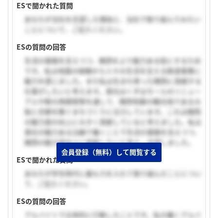
ESで聞かれた質問
あなたが当社を志望した理由と、当社で取り組んでみたい
ことについて、ご記入ください。
ESの質問の回答
生活の基盤を支えつつ、関西をより魅力ある街にするため
です。私は地震の経験から人々の生活を支える鉄道事業に
魅力を感じました。また私は生まれ育った関西に貢献する
仕事がしたいと考えます。貴社はくずはモールのリニュー
アルや駅の再開発等を通して、関西有数の観光地である大
阪と京都を繋ぐまちづくりに注力しています。これは関西
の魅力度の向上に大きく貢献していると考えました。私は
貴社の魅力ある沿線で働くことで生活の基盤を支えつつ、
関西の魅力度向上に貢献したいと考え、志望しました。
会員登録（無料）して閲覧する
ESで聞かれた質問
あなたが学生時代に最も力を入れて取り組んだことについ
て、ご記入ください。
ESの質問の回答
アルバイトで主体的に行動したことです。私の働くアルバ