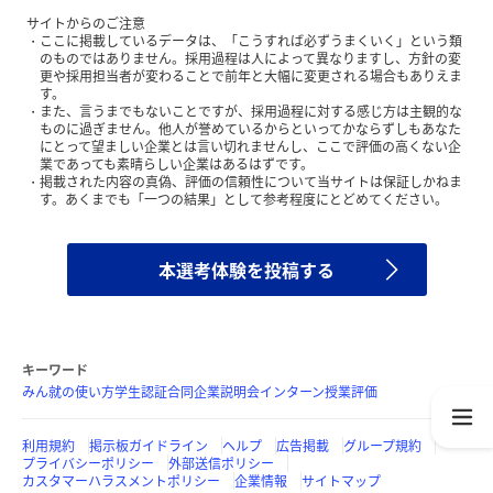
サイトからのご注意
ここに掲載しているデータは、「こうすれば必ずうまくいく」という類
のものではありません。採用過程は人によって異なりますし、方針の変
更や採用担当者が変わることで前年と大幅に変更される場合もありえま
す。
また、言うまでもないことですが、採用過程に対する感じ方は主観的な
ものに過ぎません。他人が誉めているからといってかならずしもあなた
にとって望ましい企業とは言い切れませんし、ここで評価の高くない企
業であっても素晴らしい企業はあるはずです。
掲載された内容の真偽、評価の信頼性について当サイトは保証しかねま
す。あくまでも「一つの結果」として参考程度にとどめてください。
本選考体験を投稿する
キーワード
みん就の使い方
学生認証
合同企業説明会
インターン
授業評価
利用規約
掲示板ガイドライン
ヘルプ
広告掲載
グループ規約
プライバシーポリシー
外部送信ポリシー
カスタマーハラスメントポリシー
企業情報
サイトマップ