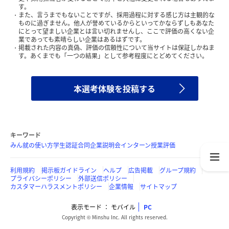
す。
また、言うまでもないことですが、採用過程に対する感じ方は主観的な
ものに過ぎません。他人が誉めているからといってかならずしもあなた
にとって望ましい企業とは言い切れませんし、ここで評価の高くない企
業であっても素晴らしい企業はあるはずです。
掲載された内容の真偽、評価の信頼性について当サイトは保証しかねま
す。あくまでも「一つの結果」として参考程度にとどめてください。
本選考体験を投稿する
キーワード
みん就の使い方
学生認証
合同企業説明会
インターン
授業評価
利用規約
掲示板ガイドライン
ヘルプ
広告掲載
グループ規約
プライバシーポリシー
外部送信ポリシー
カスタマーハラスメントポリシー
企業情報
サイトマップ
表示モード
モバイル
PC
Copyright © Minshu Inc. All rights reserved.