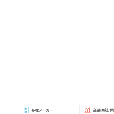
各種メーカー
金融/商社/保