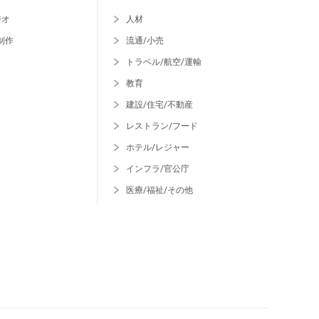
ジオ
人材
制作
流通/小売
トラベル/航空/運輸
教育
建設/住宅/不動産
レストラン/フード
ホテル/レジャー
インフラ/官公庁
医療/福祉/その他