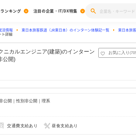
業ランキング
注目の企業・IT/DX特集
就活情報
東日本旅客鉄道（JR東日本）のインターン体験記一覧
東日本旅客
注目の企業特集
ート詳細
みんなのIT業界新卒就職人気企業ランキング
みんな
[27卒] 本選考体験記投稿キャンペーン
28卒 注目企業特集
27卒 注目企業特集
みんなのDX企業就職ブランド調査
テクニカルエンジニア(建築)のインターン
お気に入り
(
70
注目のIT・DX企業特集
非公開)
28卒 IT・DX企業特集
27卒 IT・DX企業特集
28卒
みんなのIT業界新卒就職人気企業ランキング
みんな
企業研究
名非公開｜性別非公開｜理系
交通費支給あり
昼食支給あり