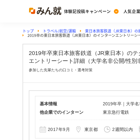
体験記投稿キャンペーン
人気企
トップ
トラベル/航空/運輸
東日本旅客鉄道（JR東日本）の
Post
Ranking
PickUp
2019卒の東日本旅客鉄道（JR東日本）のインターンエントリーシ
投稿する
ランキングを見る
注目の企業特集
2019年卒東日本旅客鉄道（JR東日本）の
エントリーシート詳細（大学名非公開/性別
Vote
参加した先輩たちの口コミ・選考対策
投票する
動画で知ろう！業界・
基本情報
2019年卒｜大学
他企業でのインターン
東京急行電鉄
2017年9月
東京都
2週間以内