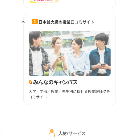
日本最大級の授業口コミサイト
大学・学部／授業／先生別に探せる授業評価クチ
コミサイト
ミ
人材/サービス