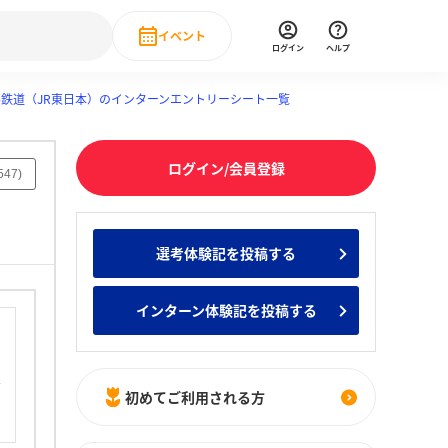
イベント
ログイン
ヘルプ
鉄道（JR東日本）のインターンエントリーシート一覧
Event
の新卒就職人気企業ランキング
みんなのインターン人気企業ランキン
直近のイベント一覧
ログイン/会員登録
もっと見る
547
)
 IT・DX現場社員インタビュー
の新卒就職人気企業ランキング
みんなのインターン人気企業ランキン
選考体験記を投稿する
インターン体験記を投稿する
初めてご利用される方