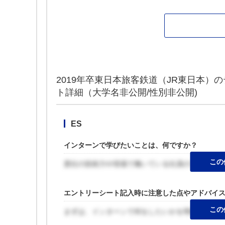
2019年卒東日本旅客鉄道（JR東日本）
ト詳細（大学名非公開/性別非公開)
ES
インターンで学びたいことは、何ですか？
この
貴社の技術力や現場で働いている社員の方の技術
エントリーシート記入時に注意した点やアドバイ
この
まずは、インターンで何をしたいかを明確にする