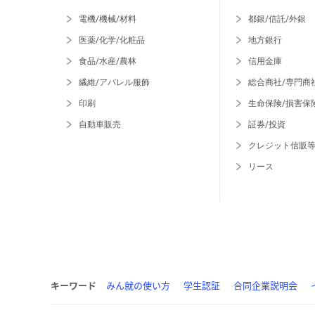
電機/機械/材料
都銀/信託/外銀
医薬/化学/化粧品
地方銀行
食品/水産/農林
信用金庫
繊維/アパレル服飾
総合商社/専門商
印刷
生命保険/損害保
自動車販売
証券/投資
クレジット信販
リース
キーワード
みん就の使い方
学生認証
合同企業説明会