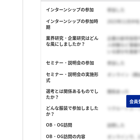
インターンシップの参加
参加した
インターンシップの参加時
2023年11月中旬
期
業界研究・企業研究はどん
企業の新卒採用
な風にしましたか？
人材像など事細
いる部分を面接
セミナー・説明会の参加
参加した
セミナー・説明会の実施形
オンライン（顔
式
選考とは関係あるものでし
関係あった
たか？
会員
どんな服装で参加しました
リクルートスー
か？
OB・OG訪問
訪問した
OB・OG訪問の内容
オンラインで、