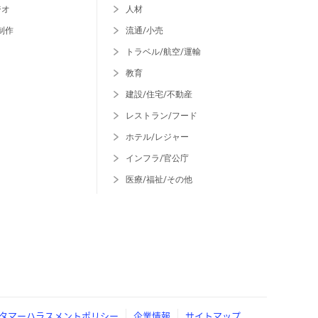
ジオ
人材
制作
流通/小売
トラベル/航空/運輸
教育
建設/住宅/不動産
レストラン/フード
ホテル/レジャー
インフラ/官公庁
医療/福祉/その他
タマーハラスメントポリシー
企業情報
サイトマップ