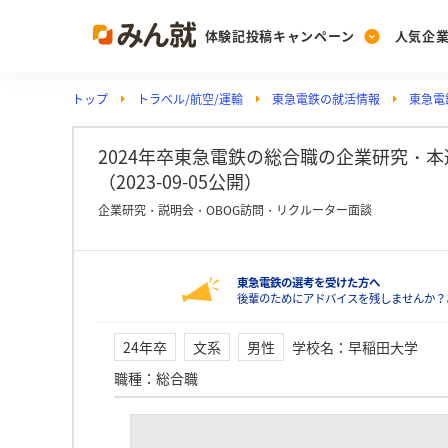
体験記投稿キャンペーン
人気企
トップ
トラベル/航空/運輸
東急電鉄の就活情報
東急電
Post
Ranking
PickUp
投稿する
ランキングを見る
注目の企業特集
2024年卒東急電鉄の総合職の企業研究・
（2023-09-05公開）
企業研究・説明会・OBOG訪問・リクルーター面談
Vote
投票する
東急電鉄の選考を受けた方へ
動画で知ろう！業界・
後輩のためにアドバイスを残しませんか？
24年卒
文系
男性
学校名
：
早稲田大学
職種
：
総合職