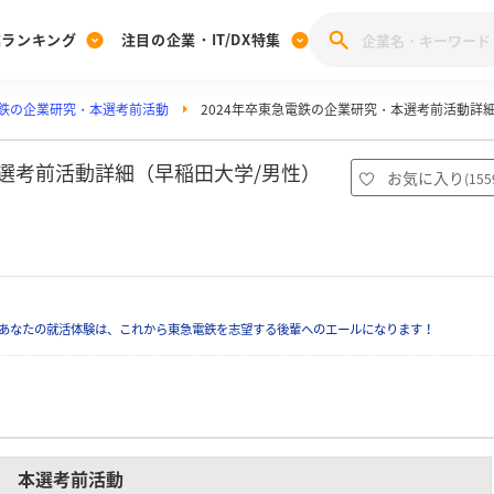
業ランキング
注目の企業・IT/DX特集
鉄の企業研究・本選考前活動
2024年卒東急電鉄の企業研究・本選考前活動詳
注目の企業特集
みんなのIT業界新卒就職人気企業ランキング
みんな
[27卒] 本選考体験記投稿キャンペーン
28卒 注目企業特集
27卒 注目企業特集
みんなのDX企業就職ブランド調査
本選考前活動詳細（早稲田大学/男性）
お気に入り
(
155
注目のIT・DX企業特集
28卒 IT・DX企業特集
27卒 IT・DX企業特集
28卒
みんなのIT業界新卒就職人気企業ランキング
みんな
企業研究
あなたの就活体験は、これから東急電鉄を志望する後輩へのエールになります！
本選考前活動