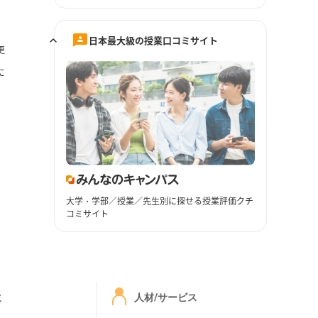
日本最大級の授業口コミサイト
更
に
大学・学部／授業／先生別に探せる授業評価クチ
コミサイト
ミ
人材/サービス