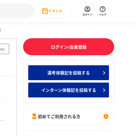
イベント
ログイン
ヘルプ
細
Event
の新卒就職人気企業ランキング
みんなのインターン人気企業ランキン
直近のイベント一覧
ログイン/会員登録
94
)
もっと見る
 IT・DX現場社員インタビュー
選考体験記を投稿する
の新卒就職人気企業ランキング
みんなのインターン人気企業ランキン
インターン体験記を投稿する
初めてご利用される方