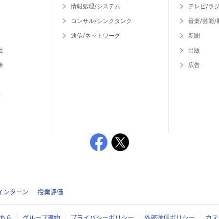
情報処理/システム
テレビ/ラ
コンサル/シンクタンク
音楽/芸能/
通信/ネットワーク
新聞
社
出版
険
広告
等
インターン
授業評価
ちら
グループ規約
プライバシーポリシー
外部送信ポリシー
カス