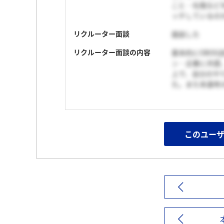
こと・社風など
ッチしているの
リクルーター面談
面談した
リクルーター面談の内容
基本的にOBO
ン・企業に共感
上で、自分のや
た。また本選考
このユー