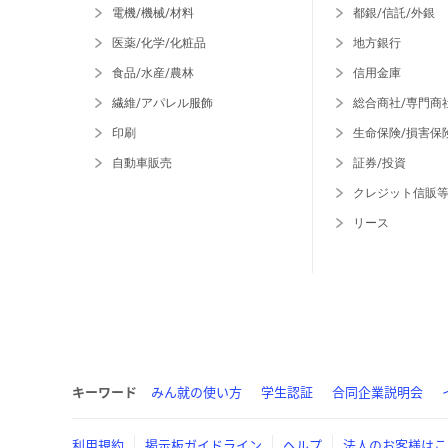
電機/機械/材料
都銀/信託/外銀
医薬/化学/化粧品
地方銀行
食品/水産/農林
信用金庫
繊維/アパレル服飾
総合商社/専門商
印刷
生命保険/損害保
自動車販売
証券/投資
クレジット信販
リース
キーワード
みん就の使い方
学生認証
合同企業説明会
利用規約
掲示板ガイドライン
ヘルプ
法人のお客様はこ