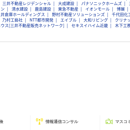
三井不動産レジデンシャル
大成建設
パナソニックホームズ
ョン
清水建設
鹿島建設
東急不動産
イオンモール
博展
三井倉庫ホールディングス
野村不動産ソリューションズ
千代田化
乃村工藝社
NTT都市開発
エイブル
大和リビング
クリナ
ウス[三井不動産販売ネットワーク]
セキスイハイム近畿
木下工
険
情報通信コンサル
マスコ