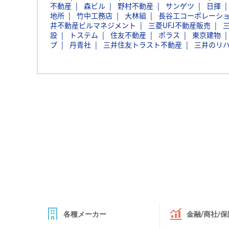
不動産
森ビル
野村不動産
サンゲツ
日揮
地所
竹中工務店
大林組
長谷工コーポレーシ
井不動産ビルマネジメント
三菱UFJ不動産販売
設
トステム
住友不動産
ポラス
東京建物
プ
丹青社
三井住友トラスト不動産
三井のリハ
各種メーカー
金融/商社/保