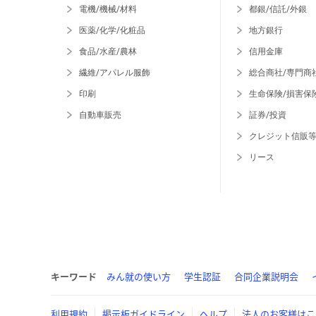
電機/機械/材料
都銀/信託/外銀
医薬/化学/化粧品
地方銀行
食品/水産/農林
信用金庫
繊維/アパレル服飾
総合商社/専門商
印刷
生命保険/損害保
自動車販売
証券/投資
クレジット信販
リース
キーワード
みん就の使い方
学生認証
合同企業説明会
利用規約
掲示板ガイドライン
ヘルプ
法人のお客様はこ