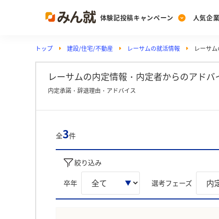
体験記投稿キャンペーン
人気企
トップ
建設/住宅/不動産
レーサムの就活情報
レーサム
Post
Ranking
PickUp
投稿する
ランキングを見る
注目の企業特集
レーサムの内定情報・内定者からのアドバ
内定承諾・辞退理由・アドバイス
Vote
投票する
3
全
件
動画で知ろう！業界・
絞り込み
卒年
選考フェーズ