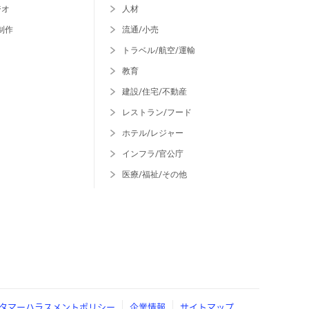
ジオ
人材
制作
流通/小売
トラベル/航空/運輸
教育
建設/住宅/不動産
レストラン/フード
ホテル/レジャー
インフラ/官公庁
医療/福祉/その他
タマーハラスメントポリシー
企業情報
サイトマップ