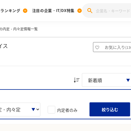
業ランキング
注目の企業・IT/DX特集
の内定・内々定情報一覧
注目の企業特集
みんなのIT業界新卒就職人気企業ランキング
みんな
[27卒] 本選考体験記投稿キャンペーン
28卒 注目企業特集
27卒 注目企業特集
みんなのDX企業就職ブランド調査
イス
お気に入り
(
13
注目のIT・DX企業特集
28卒 IT・DX企業特集
27卒 IT・DX企業特集
28卒
みんなのIT業界新卒就職人気企業ランキング
みんな
企業研究
絞り込む
内定者のみ