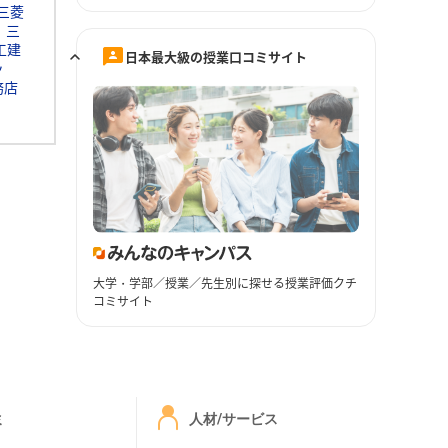
三菱
三
工建
日本最大級の授業口コミサイト
ッ
務店
大学・学部／授業／先生別に探せる授業評価クチ
コミサイト
ミ
人材/サービス