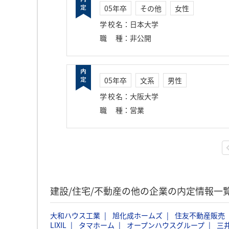
05年卒
その他
女性
学校名
：
日本大学
職種
：
非公開
05年卒
文系
男性
学校名
：
大阪大学
職種
：
営業
建設/住宅/不動産の他の企業の内定情報一
大和ハウス工業
旭化成ホームズ
住友不動産販売
LIXIL
タマホーム
オープンハウスグループ
三