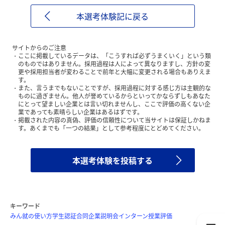
本選考体験記に戻る
サイトからのご注意
ここに掲載しているデータは、「こうすれば必ずうまくいく」という類
のものではありません。採用過程は人によって異なりますし、方針の変
更や採用担当者が変わることで前年と大幅に変更される場合もありえま
す。
また、言うまでもないことですが、採用過程に対する感じ方は主観的な
ものに過ぎません。他人が誉めているからといってかならずしもあなた
にとって望ましい企業とは言い切れませんし、ここで評価の高くない企
業であっても素晴らしい企業はあるはずです。
掲載された内容の真偽、評価の信頼性について当サイトは保証しかねま
す。あくまでも「一つの結果」として参考程度にとどめてください。
本選考体験を投稿する
キーワード
みん就の使い方
学生認証
合同企業説明会
インターン
授業評価