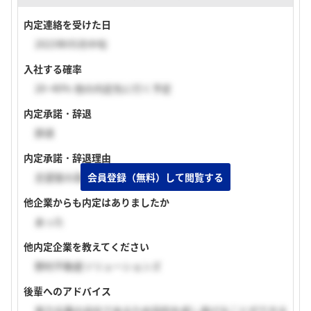
内定連絡を受けた日
2023年05月中旬
入社する確率
20~40% 他の内定先に行く予定
内定承諾・辞退
辞退
内定承諾・辞退理由
会員登録（無料）して閲覧する
志望度の高い企業から内定をもらえたため。
他企業からも内定はありましたか
あった
他内定企業を教えてください
野村不動産ソリューションズ
後輩へのアドバイス
実力主義の会社であるため目的を成し遂げることができる