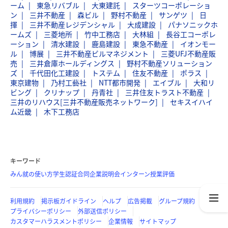
ーム
東急リバブル
大東建託
スターツコーポレーショ
ン
三井不動産
森ビル
野村不動産
サンゲツ
日
揮
三井不動産レジデンシャル
大成建設
パナソニックホ
ームズ
三菱地所
竹中工務店
大林組
長谷工コーポレ
ーション
清水建設
鹿島建設
東急不動産
イオンモー
ル
博展
三井不動産ビルマネジメント
三菱UFJ不動産販
売
三井倉庫ホールディングス
野村不動産ソリューション
ズ
千代田化工建設
トステム
住友不動産
ポラス
東京建物
乃村工藝社
NTT都市開発
エイブル
大和リ
ビング
クリナップ
丹青社
三井住友トラスト不動産
三井のリハウス[三井不動産販売ネットワーク]
セキスイハイ
ム近畿
木下工務店
キーワード
みん就の使い方
学生認証
合同企業説明会
インターン
授業評価
利用規約
掲示板ガイドライン
ヘルプ
広告掲載
グループ規約
プライバシーポリシー
外部送信ポリシー
カスタマーハラスメントポリシー
企業情報
サイトマップ