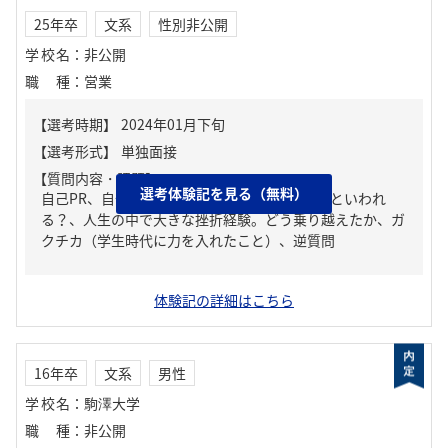
25年卒
文系
性別非公開
学校名
：
非公開
職種
：
営業
【質問内容・課題】
選考体験記を見る（無料）
自己PR、自分の強み/弱み、周りからどんな人といわれ
る？、人生の中で大きな挫折経験。どう乗り越えたか、ガ
クチカ（学生時代に力を入れたこと）、逆質問
体験記の詳細はこちら
16年卒
文系
男性
学校名
：
駒澤大学
職種
：
非公開