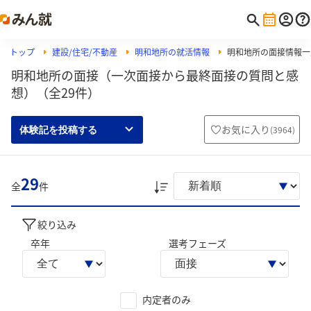
トップ
建設/住宅/不動産
明和地所の就活情報
明和地所の面接情報一
明和地所の面接（一次面接から最終面接の質問と感
想）（全29件）
お気に入り
(
3964
)
体験記を投稿する
29
全
件
絞り込み
卒年
選考フェーズ
内定者のみ