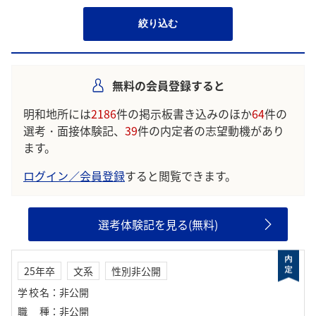
絞り込む
無料の会員登録すると
明和地所には
2186
件の掲示板書き込みのほか
64
件の
選考・面接体験記、
39
件の内定者の志望動機があり
ます。
ログイン／会員登録
すると閲覧できます。
選考体験記を見る(無料)
25年卒
文系
性別非公開
学校名
：
非公開
職種
：
非公開