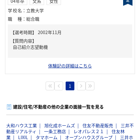
04年卒
文系
女性
学校名
：
立教大学
職種
：
総合職
【質問内容】
自己紹介志望動機
体験記の詳細はこちら
1
建設/住宅/不動産の他の企業の面接一覧を見る
大和ハウス工業
旭化成ホームズ
住友不動産販売
三井不
動産リアルティ
一条工務店
レオパレス２１
住友林
業
LIXIL
タマホーム
オープンハウスグループ
三井ホ