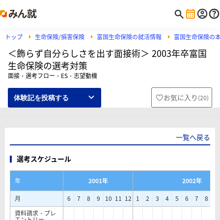
トップ
生命保険/損害保険
富国生命保険の就活情報
富国生命保険の
＜飾らず自分らしさを出す面接術＞ 2003年卒富国
生命保険の選考対策
面接・選考フロー・ES・志望動機
お気に入り
(
20
)
体験記を投稿する
一覧へ戻る
選考スケジュール
年
2001年
2002年
月
6
7
8
9
10
11
12
1
2
3
4
5
6
7
8
9
資料請求・プレ
エントリー