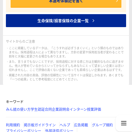
本選考体験記を書く
生命保険/損害保険の企業一覧
サイトからのご注意
ここに掲載しているデータは、「こうすれば必ずうまくいく」という類のものではあり
ません。採用過程は人によって異なりますし、方針の変更や採用担当者が変わることで
前年と大幅に変更される場合もありえます。
また、言うまでもないことですが、採用過程に対する感じ方は主観的なものに過ぎませ
ん。他人が誉めているからといってかならずしもあなたにとって望ましい企業とは言い
切れませんし、ここで評価の高くない企業であっても素晴らしい企業はあるはずです。
掲載された内容の真偽、評価の信頼性について当サイトは保証しかねます。あくまでも
「一つの結果」として参考程度にとどめてください。
キーワード
みん就の使い方
学生認証
合同企業説明会
インターン
授業評価
利用規約
掲示板ガイドライン
ヘルプ
広告掲載
グループ規約
プライバシーポリシー
外部送信ポリシー