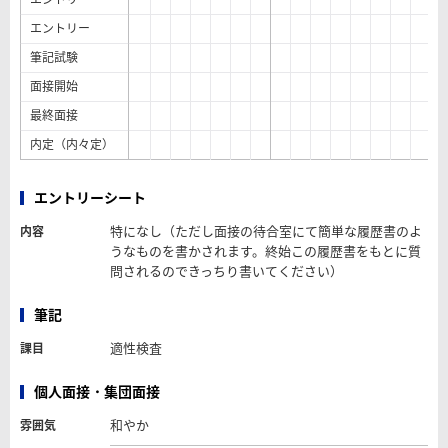
エントリー
筆記試験
面接開始
最終面接
内定（内々定）
エントリーシート
特になし（ただし面接の待合室にて簡単な履歴書のよ
内容
うなものを書かされます。終始この履歴書をもとに質
問されるのできっちり書いてください）
筆記
適性検査
課目
個人面接・集団面接
和やか
雰囲気