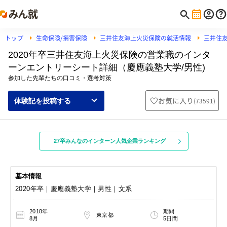
トップ
生命保険/損害保険
三井住友海上火災保険の就活情報
三井住
2020年卒三井住友海上火災保険の営業職のインタ
ーンエントリーシート詳細（慶應義塾大学/男性)
参加した先輩たちの口コミ・選考対策
お気に入り
(
73591
)
体験記を投稿する
27卒みんなのインターン人気企業ランキング
基本情報
2020年卒｜慶應義塾大学｜男性｜文系
2018年
期間
東京都
8月
5日間