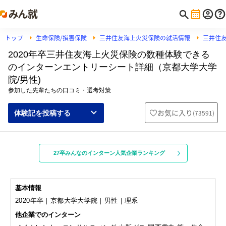
トップ
生命保険/損害保険
三井住友海上火災保険の就活情報
三井住
2020年卒三井住友海上火災保険の数種体験できる
のインターンエントリーシート詳細（京都大学大学
院/男性)
参加した先輩たちの口コミ・選考対策
お気に入り
(
73591
)
体験記を投稿する
27卒みんなのインターン人気企業ランキング
基本情報
2020年卒｜京都大学大学院｜男性｜理系
他企業でのインターン