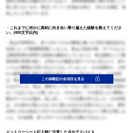
適性の有無を見極めるだけではなく、損害保険業務に携わる者として
私に足りないもの、伸ばしていくべき強みを知り、それらを補足、強
化したいと考えています。
・これまでに何かに真剣に向き合い乗り越えた経験を教えてくださ
い。(400文字以内)
・私は大学時代に、多くのサークルが窮地に陥った大学の規定改正を
交渉によって無期限延期にしました。私は３回生の時、サークルによ
る教室利用を管理する団体の議長をしていました。私は議長として教
室利用の管理の他に、大学からの連絡を各サークルに伝えたり、各サ
ークルの要望を大学に伝えたりをしていました。その任期中に、大学
から教室利用に関する規定を改正したいと言われました。その内容
この体験記の全項目を見る
は、私が所属していたサークルを含む多くのサークルにとって致命的
なものでした。私は、議長そしてサークル一員としてその改正を防が
なくてはならないと思いました。そのために、その改正により窮地に
陥るサークルを集め、話し合い、一つの文書を作りました。その内容
は、その改正が私たちをいかに困らせるかを主張するとともに、数年
以内にそれを改正にされても大丈夫な環境を作るという事を主張しま
した。その結果、多くのサークルを助ける事ができました。
エントリーシート記入時に注意した点やアドバイス