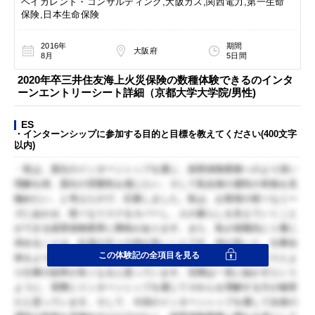
ベイカレント・コンサルティング,大阪ガス,関西電力,第一生命
保険,日本生命保険
2016年
期間
大阪府
8月
5日間
2020年卒三井住友海上火災保険の数種体験できるのインタ
ーンエントリーシート詳細（京都大学大学院/男性)
ES
・インターンシップに参加する目的と目標を教えてください(400文字
以内)
・私は、貴社のインターンシップを通じ、損害保険業務へのより深い
理解を得、貴社の雰囲気を感じたい、そして私自身の適性の有無を見
極めたい、と考えたので、応募しました。私は、お客様の様々なニー
ズにあわせ、様々なリスクをカバーし、人の暮らしを支えていくこと
ができる損害保険業界に興味があります。また、私が就職先に１番に
求めることは、社員の方々の仲が良いことです。仲が良いと、仕事自
この体験記の全項目を見る
体をより楽しめたり、仕事が上手くいかない時にも助け合えたりとよ
り仕事の効率が良くなると思っています。百聞は一見に如かずという
ように、実際にインターンシップを通じてそれらを理解する方が確実
だと思っています。そして、今回のインターンシップを通して自身の