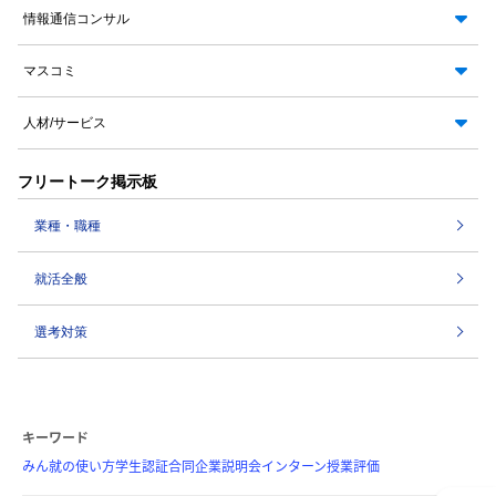
情報通信コンサル
マスコミ
人材/サービス
フリートーク掲示板
業種・職種
就活全般
選考対策
キーワード
みん就の使い方
学生認証
合同企業説明会
インターン
授業評価