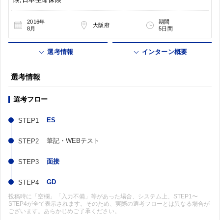
2016年
期間
大阪府
8月
5日間
選考情報
インターン概要
選考情報
選考フロー
ES
筆記・WEBテスト
面接
GD
投稿時に「空欄」「入力不備」等があった場合、システム上、STEP1〜
STEP4が全て表示されます。そのため、実際の選考フローとは異なる場合が
ございます。あらかじめご了承ください。