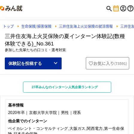
トップ
生命保険/損害保険
三井住友海上火災保険の就活情報
三井住
三井住友海上火災保険の夏インターン体験記(数種
体験できる)_No.361
参加した先輩たちの口コミ・選考対策
お気に入り
(
73591
)
体験記を投稿する
27卒みんなのインターン人気企業ランキング
基本情報
2020年卒｜京都大学大学院｜男性｜理系
他企業でのインターン
ベイカレント・コンサルティング,大阪ガス,関西電力,第一生命保
険,日本生命保険