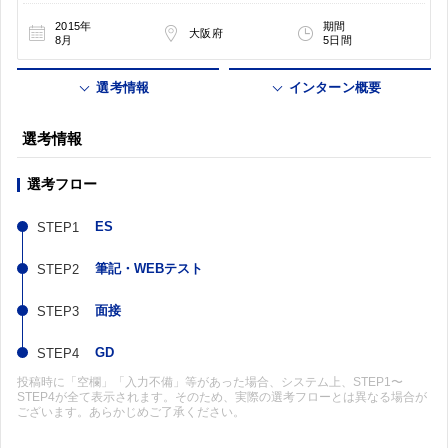
2015年
期間
大阪府
8月
5日間
選考情報
インターン概要
選考情報
選考フロー
ES
筆記・WEBテスト
面接
GD
投稿時に「空欄」「入力不備」等があった場合、システム上、STEP1〜
STEP4が全て表示されます。そのため、実際の選考フローとは異なる場合が
ございます。あらかじめご了承ください。