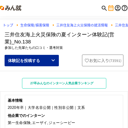
トップ
生命保険/損害保険
三井住友海上火災保険の就活情報
三井住
三井住友海上火災保険の夏インターン体験記(営
業)_No.138
参加した先輩たちの口コミ・選考対策
お気に入り
(
73591
)
体験記を投稿する
27卒みんなのインターン人気企業ランキング
基本情報
2020年卒｜大学名非公開｜性別非公開｜文系
他企業でのインターン
第一生命保険,エーザイ,ジェーシービー