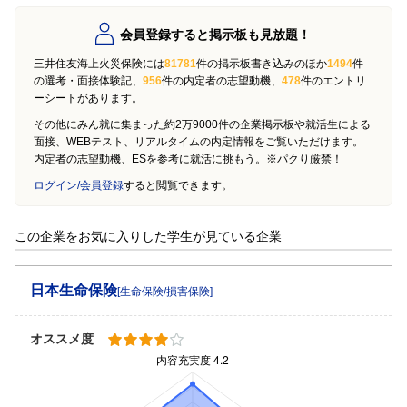
会員登録すると掲示板も見放題！
三井住友海上火災保険には
81781
件の掲示板書き込みのほか
1494
件
の選考・面接体験記、
956
件の内定者の志望動機、
478
件のエントリ
ーシートがあります。
その他にみん就に集まった約2万9000件の企業掲示板や就活生による
面接、WEBテスト、リアルタイムの内定情報をご覧いただけます。
内定者の志望動機、ESを参考に就活に挑もう。※パクり厳禁！
ログイン/会員登録
すると閲覧できます。
この企業をお気に入りした学生が見ている企業
日本生命保険
[生命保険/損害保険]
オススメ度