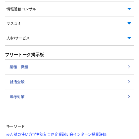
情報通信コンサル
マスコミ
人材/サービス
フリートーク掲示板
業種・職種
就活全般
選考対策
キーワード
みん就の使い方
学生認証
合同企業説明会
インターン
授業評価