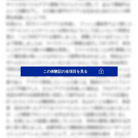
サイトのモバイルアプリ開発プロジェクトに関して、あえて開発中止
という決断を下し、その後の保守やアプリを広めるためのコストや時
間を削減したことです。
社長から、ECサイトのアプリを作成し、プッシュ通知等でより密にユ
ーザーとコミュニケーションを取れるようにしてほしいという依頼を
受け、一人でiOSアプリを製作しました。実際にテストを行うところ
まで実装しましたが、マーケティング業務を並行して行う中で、本当
にこのアプリの残りの機能を実装し、リリースすることがEC事業にと
って優先度が高いことなのかという疑問が生まれました。現在はユー
ザーとのコミュニケーションをとるツールとしては、Facebook等の
SNSがあります。拡散力が高く、メッセージ機能で双方向のコミュニ
この体験記の全項目を見る
ケーションが可能です。また、SNS上でショップを設置することも容
易であり、アプリで実現したいことの多くは、既存のプラットフォー
ム上で可能でした。さらにアプリを作成した場合は、プログラミング
言語やAPIの仕様変更等に対応して保守を行ったり、アプリの広報を
行ったりとコストが継続的にかかります。以上のことを鑑みて、私自
身、自分の作ったアプリをリリースしたいという気持ちもありました
が、この開発プロジェクトを中止するという提案を社長に行いまし
た。社長にもこの提案に納得していただき、SNSの運用に集中する方
針に切り替えました。結果SNS上で継続的な情報発信やユーザーとの
コミュニケーションを行うことで、ユーザーの信頼を築き、さらにプ