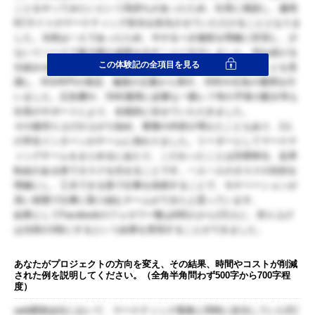
ことをやってみたいという気持ちがあったため、社長に相談し、越境
ECサイトのマーケティング担当を担当させていただけることとなりま
した。当初は一人であったため、今やるべき施策を明確に区別し、少
ないリソースで最大限の成果を出すことに注力しました。売れ続ける
この体験記の全項目を見る
仕組みを作るため、基本的なことを精度高く、深く実行することを意
識し、KGI/KPIの策定、施策の立案から実行、SNSや広告の運用を行
いました。広告費や、SNS運用に必要な一眼レフ等の予算の配分等も
社長のサポートにより、全面的に任せていただきました。
その後売り上げが上がり始め、業務の内容が増えたこともあり、2人
の学生インターンがチームに加わりました。リーダーとしてマーケテ
ィングチームをまとめるにあたり、こだわったことは目標単位、起承
転結のある形でタスクを任せることです。一人一人のタスクの目的を
明確にし、工夫できる形で仕事を依頼することで、モチベーションが
高い状態で仕事に取り組むチームができたと思っています。
結果としてFacebookのフォロワー数は600人から1万人に、売り上げ
は当初の3倍にするという結果を実現することができました。
あなたがプロジェクトの方向を変え、その結果、時間やコストが削減
された例を説明してください。（全角半角問わず500字から700字程
度）
web開発会社において、マーケティング業務と同時に担当していたEC