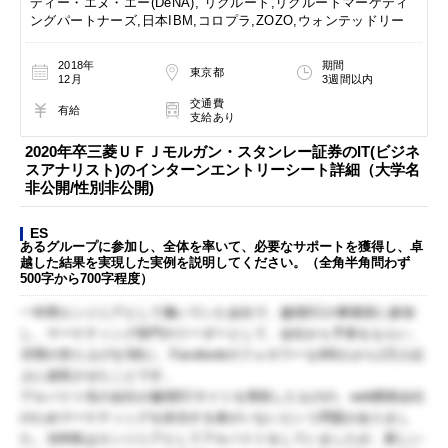
ディー・エヌ・エー(DeNA), リクルート,リクルートマーケティ
ングパートナーズ,日本IBM,コロプラ,ZOZO,ウォンテッドリー
2018年
期間
東京都
12月
3週間以内
交通費
有給
支給あり
2020年卒三菱ＵＦＪモルガン・スタンレー証券のIT(ビジネ
スアナリスト)のインターンエントリーシート詳細（大学名
非公開/性別非公開)
ES
あるグループに参加し、全体を率いて、必要なサポートを獲得し、卓
越した結果を実現した実例を説明してください。（全角半角問わず
500字から700字程度）
一年間エンジニアとして働いていた会社で、越境ECの事業部に参加
し、マーケティング部門のリーダーとして、会社から予算をもらい、
月間の売り上げを3倍に、Facebookのフォロワーも600人から1万人以
上に成長させたことです。
アルバイト先の会社が越境ECサイトを買収したものの、web開発会社
のためマーケティングを担当する者がいないという問題がありまし
た。当時私はエンジニアとしてアルバイトをしていましたが、新しい