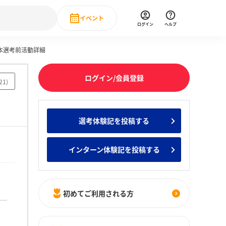
イベント
ログイン
ヘルプ
本選考前活動詳細
Event
の新卒就職人気企業ランキング
みんなのインターン人気企業ランキン
直近のイベント一覧
ログイン/会員登録
21
)
もっと見る
 IT・DX現場社員インタビュー
選考体験記を投稿する
の新卒就職人気企業ランキング
みんなのインターン人気企業ランキン
インターン体験記を投稿する
初めてご利用される方