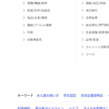
電機/機械/材料
都銀/信託/外銀
医薬/化学/化粧品
地方銀行
食品/水産/農林
信用金庫
繊維/アパレル服飾
総合商社/専門商
印刷
生命保険/損害保
自動車販売
証券/投資
クレジット信販
リース
キーワード
みん就の使い方
学生認証
合同企業説明会
利用規約
掲示板ガイドライン
ヘルプ
法人のお客様はこ