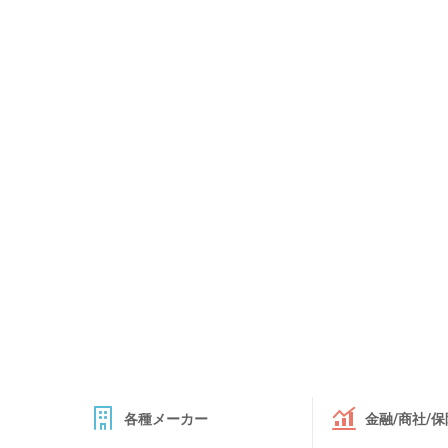
各種メーカー
金融/商社/保