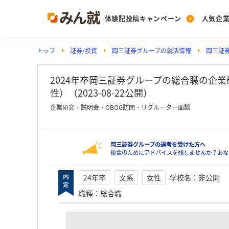
体験記投稿キャンペーン
人気企
トップ
証券/投資
岡三証券グループの就活情報
岡三証
Post
Ranking
PickUp
投稿する
ランキングを見る
注目の企業特集
2024年卒岡三証券グループの総合職の企
性）（2023-08-22公開）
企業研究・説明会・OBOG訪問・リクルーター面談
Vote
投票する
岡三証券グループの選考を受けた方へ
動画で知ろう！業界・
後輩のためにアドバイスを残しませんか？あな
24年卒
文系
女性
学校名
：
非公開
職種
：
総合職