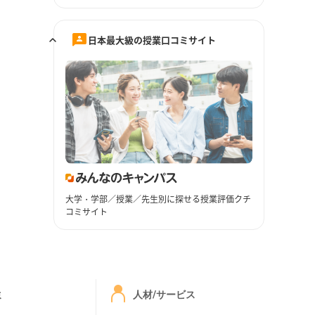
日本最大級の授業口コミサイト
大学・学部／授業／先生別に探せる授業評価クチ
コミサイト
ミ
人材/サービス