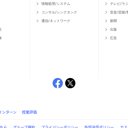
情報処理/システム
テレビ/ラ
コンサル/シンクタンク
音楽/芸能/
通信/ネットワーク
新聞
社
出版
険
広告
等
インターン
授業評価
ちら
グループ規約
プライバシーポリシー
外部送信ポリシー
カス