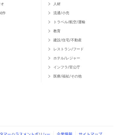
ジオ
人材
制作
流通/小売
トラベル/航空/運輸
教育
建設/住宅/不動産
レストラン/フード
ホテル/レジャー
インフラ/官公庁
医療/福祉/その他
タマーハラスメントポリシー
企業情報
サイトマップ