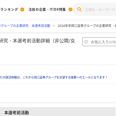
業ランキング
注目の企業・IT/DX特集
券グループの企業研究・本選考前活動
2024年卒岡三証券グループの企業研究・
注目の企業特集
みんなのIT業界新卒就職人気企業ランキング
みんな
[27卒] 本選考体験記投稿キャンペーン
28卒 注目企業特集
27卒 注目企業特集
みんなのDX企業就職ブランド調査
業研究・本選考前活動詳細（非公開/女
お気に入り
(
178
注目のIT・DX企業特集
28卒 IT・DX企業特集
27卒 IT・DX企業特集
28卒
みんなのIT業界新卒就職人気企業ランキング
みんな
企業研究
たの就活体験は、これから岡三証券グループを志望する後輩へのエールになります！
本選考前活動