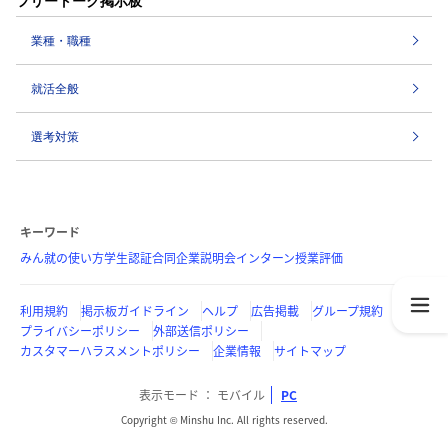
フリートーク掲示板
業種・職種
就活全般
選考対策
キーワード
みん就の使い方
学生認証
合同企業説明会
インターン
授業評価
利用規約
掲示板ガイドライン
ヘルプ
広告掲載
グループ規約
プライバシーポリシー
外部送信ポリシー
カスタマーハラスメントポリシー
企業情報
サイトマップ
表示モード
モバイル
PC
Copyright © Minshu Inc. All rights reserved.