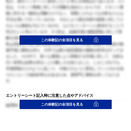
私が、貴社インターンに参加したいと考える理由は2つあります。1つ
目は、クオンツ業務に対しての理解を深めたいからです。クオンツ業
務に対する一般的な理解だけでなく、実際にどのような分析をどんな
手法を用いて行っているのか、それにより貴社内部や顧客に対してど
のような価値を与えているのか、などをインターンに参加することで
学びたいと考えています。2つ目は、金融市場の価格変動に対して理
解を深めたいと思っているからです。
この体験記の全項目を見る
私は高校生の頃に株式投資を始めたことから市場が変動する理由や株
価予測に興味を持ち、大学では株や仮想通貨の価格分析等を行ってき
ました。その中で、様々な要因により変動する市場に対して、分析を
行い有用な結果を得ることの難しさを知りました。しかしそれでも、
市場変動がどのように起こり、今後どのように変化していくのかを知
りたいという知的好奇心があるため、貴部門に興味を持っておりま
す。
エントリーシート記入時に注意した点やアドバイス
この体験記の全項目を見る
論理的にわかりやすく書くことを特に意識した。