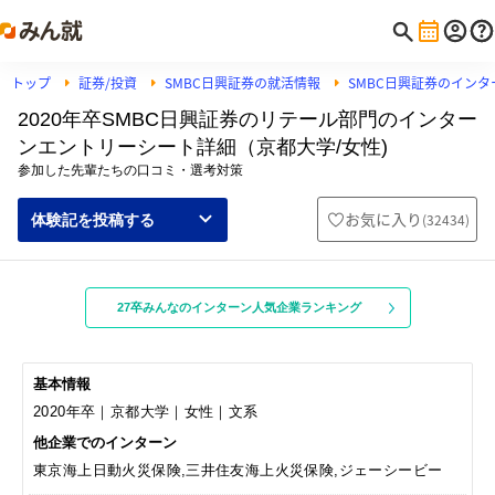
トップ
証券/投資
SMBC日興証券の就活情報
SMBC日興証券のイン
2020年卒SMBC日興証券のリテール部門のインター
ンエントリーシート詳細（京都大学/女性)
参加した先輩たちの口コミ・選考対策
お気に入り
(
32434
)
体験記を投稿する
27卒みんなのインターン人気企業ランキング
基本情報
2020年卒｜京都大学｜女性｜文系
他企業でのインターン
東京海上日動火災保険,三井住友海上火災保険,ジェーシービー