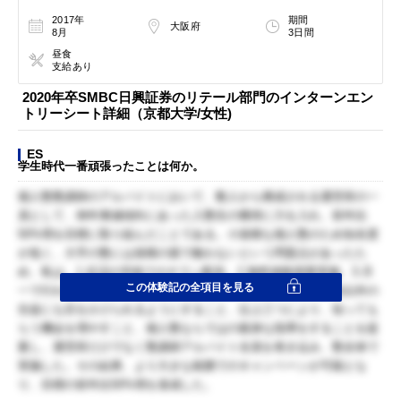
2017年
期間
大阪府
8月
3日間
昼食
支給あり
2020年卒SMBC日興証券のリテール部門のインターンエン
トリーシート詳細（京都大学/女性)
ES
学生時代一番頑張ったことは何か。
個人塾塾講師のアルバイトにおいて、数人から構成される運営班の一
員として、例年漸減傾向にあった入塾生の獲得に力を入れ、前年比
50%増を目標に取り組んだことである。小規模な個人塾のため知名度
が低く、大手の塾には規模の面で敵わないという問題点があったた
め、私は、1.近辺の学校でのチラシ配布、2.無料体験授業実施、3.月
この体験記の全項目を見る
一で行われる勉強会で全生徒の周知を図り全講師が自分の担当以外の
生徒にも目をかけられるようにすること、以上三つにより、知っても
らう機会を増やすこと、個人塾ならではの親身な指導をすることを提
案し、運営班だけでなく塾講師アルバイト全員を巻き込み、塾全体で
実施した。その結果、より大きな範囲でのキャンペーンが可能とな
り、目標の前年比50%増を達成した。