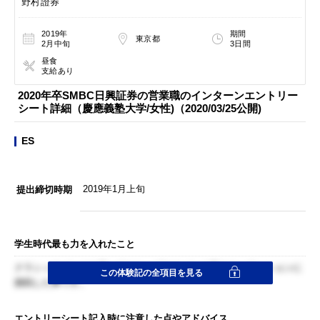
野村證券
2019年
期間
東京都
2月中旬
3日間
昼食
支給あり
2020年卒SMBC日興証券の営業職のインターンエントリー
シート詳細（慶應義塾大学/女性)（2020/03/25公開)
ES
2019年1月上旬
提出締切時期
学生時代最も力を入れたこと
クラシックバレエを習っておら、プロのバレエ団のオーディションに
この体験記の全項目を見る
挑戦した事です。
エントリーシート記入時に注意した点やアドバイス