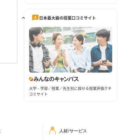
日本最大級の授業口コミサイト
大学・学部／授業／先生別に探せる授業評価クチ
コミサイト
ミ
人材/サービス