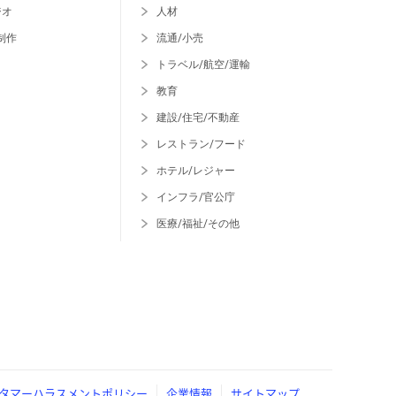
ジオ
人材
制作
流通/小売
トラベル/航空/運輸
教育
建設/住宅/不動産
レストラン/フード
ホテル/レジャー
インフラ/官公庁
医療/福祉/その他
タマーハラスメントポリシー
企業情報
サイトマップ