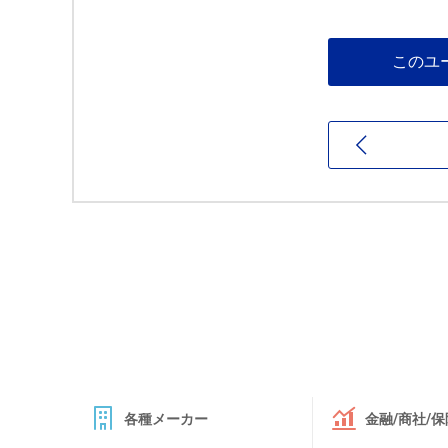
このユ
各種メーカー
金融/商社/保