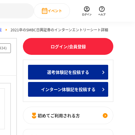
イベント
ログイン
ヘルプ
覧
2021卒のSMBC日興証券のインターンエントリーシート詳細
Event
の新卒就職人気企業ランキング
みんなのインターン人気企業ランキン
直近のイベント一覧
ログイン/会員登録
434
)
もっと見る
 IT・DX現場社員インタビュー
選考体験記を投稿する
の新卒就職人気企業ランキング
みんなのインターン人気企業ランキン
インターン体験記を投稿する
初めてご利用される方