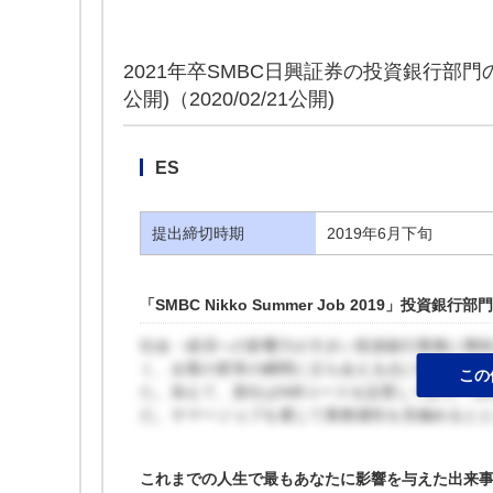
2021年卒SMBC日興証券の投資銀行部
公開)（2020/02/21公開)
ES
提出締切時期
2019年6月下旬
「SMBC Nikko Summer Job 2019」
社会・経済への影響力が大きい投資銀行業務に興味
く、企業の変革の瞬間に立ち会える点に魅力を感
この
た。加えて、貴社はNIBコースを設置しており、
だ。サマージョブを通じて業務適性を見極めると
これまでの人生で最もあなたに影響を与えた出来