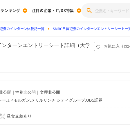
業ランキング
注目の企業・IT/DX特集
興証券のインターン体験記一覧
SMBC日興証券のインターンエントリーシート一
注目の企業特集
みんなのIT業界新卒就職人気企業ランキング
みんな
[27卒] 本選考体験記投稿キャンペーン
28卒 注目企業特集
27卒 注目企業特集
みんなのDX企業就職ブランド調査
のインターンエントリーシート詳細（大学
お気に入り
(
32
注目のIT・DX企業特集
28卒 IT・DX企業特集
27卒 IT・DX企業特集
28卒
みんなのIT業界新卒就職人気企業ランキング
みんな
企業研究
名非公開｜性別非公開｜文理非公開
,J.P.モルガン,メリルリンチ,シティグループ,UBS証券
昼食支給あり