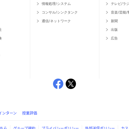
情報処理/システム
テレビ/ラ
コンサル/シンクタンク
音楽/芸能/
通信/ネットワーク
新聞
社
出版
険
広告
等
インターン
授業評価
ちら
グループ規約
プライバシーポリシー
外部送信ポリシー
カス