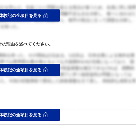
切さを学んだ。生徒ごとに問題を捉える視点が違うため、全員に同じ指
いた。そこで、生徒目線に立って理解不足な点を分析し、個々に合わせ
体験記の全項目を見る
飛躍的に向上した。以上の経験から、相手の視点に立って課題を分析し
とを知った。
、その理由を述べてください。
興味を持った。その理由は2点ある。1点目は、日本企業による海外企業
界では業界図を書き換えるような大規模M＆Aが活発になっており、国
製薬企業でさえ新たな成長戦略や収益基盤を確立できなければ、国際的
体験記の全項目を見る
たからだ。日本の製薬企業は特許満了に伴う低収益性が問題となってお
った。今回の巨額買収で悪化した財政基盤を立て直し、持続的な成長を
ス
体験記の全項目を見る
書くことを心掛けた。