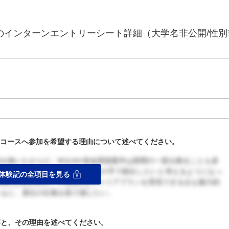
門のインターンエントリーシート詳細（大学名非公開/性別
投資銀行部門コースへ参加を希望する理由について述べてください。
を抱いたからだ。M＆Aや資金調達案件は新聞の一面を飾ることも多
じ、世の中のダイナミクスを自身の手で創出したいと考えるようになっ
体験記の全項目を見る
圧倒的な成長環境下で理想的なキャリアプランを実現できる点も魅力的
ともに、貴社の社風を肌で感じたい。
事と、その理由を述べてください。