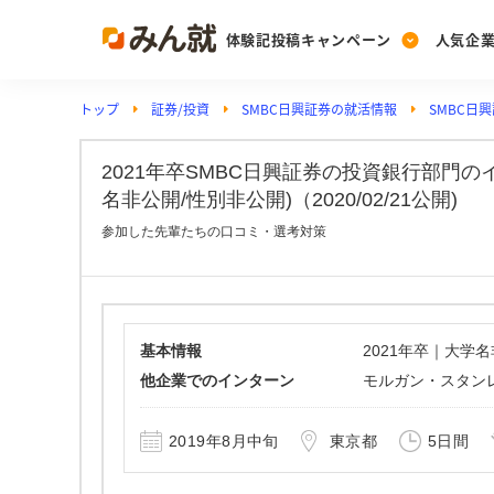
体験記投稿キャンペーン
人気企
トップ
証券/投資
SMBC日興証券の就活情報
SMBC日
Post
Ranking
PickUp
投稿する
ランキングを見る
注目の企業特集
2021年卒SMBC日興証券の投資銀行部門
名非公開/性別非公開)（2020/02/21公開)
参加した先輩たちの口コミ・選考対策
Vote
投票する
動画で知ろう！業界・
基本情報
2021年卒｜大学
他企業でのインターン
モルガン・スタンレー
2019年8月中旬
東京都
5日間