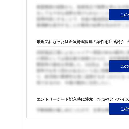
家庭教師の経験から、他者視点で物事を考える大
をしても十分な成果を挙げられないことに気が付
この
指導内容にすることで、生徒の勉強意欲と成績は
最適解を提示することが最高の結果を生み出すこ
最近気になったM＆A/資金調達の案件を1つ挙げ
武田薬品工業によるシャイアー買収のM＆A案件に
の買収としては過去最大規模だからだ。近年製薬業
際競争の激化を実感した。2点目は、日本トップの
この
競争力を失う恐れがあるという点に危機感を抱い
り、経済面の重要性を強く認識するきっかけとな
現できるのか、今後の動向に注目したい。
エントリーシート記入時に注意した点やアドバイ
この
字数制限が厳しめだったので、文章を構造化して