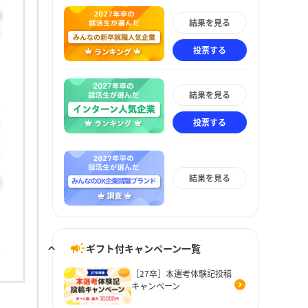
導
結果を見る
た
、
投票する
結果を見る
投票する
結果を見る
実
ギフト付キャンペーン一覧
［27卒］本選考体験記投稿
キャンペーン