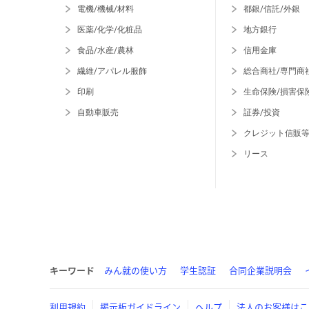
電機/機械/材料
都銀/信託/外銀
医薬/化学/化粧品
地方銀行
食品/水産/農林
信用金庫
繊維/アパレル服飾
総合商社/専門商
印刷
生命保険/損害保
自動車販売
証券/投資
クレジット信販
リース
キーワード
みん就の使い方
学生認証
合同企業説明会
利用規約
掲示板ガイドライン
ヘルプ
法人のお客様はこ