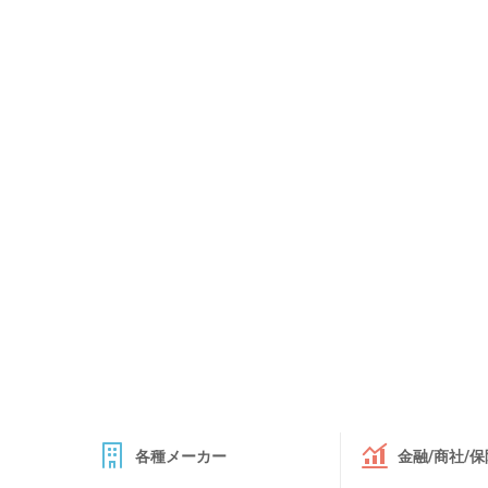
各種メーカー
金融/商社/保