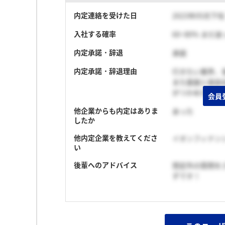
内定連絡を受けた日
2023年05月下旬
入社する確率
60~80% まだ
内定承諾・辞退
承諾
内定承諾・辞退理由
行きたい業界、
また面接と座談
がつかめた
会員
他企業からも内定はありま
あった
したか
他内定企業を教えてくださ
イオンフィナン
い
後輩へのアドバイス
想定外の質問を
ずです！