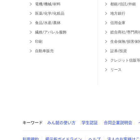
電機/機械/材料
都銀/信託/外銀
医薬/化学/化粧品
地方銀行
食品/水産/農林
信用金庫
繊維/アパレル服飾
総合商社/専門商
印刷
生命保険/損害保
自動車販売
証券/投資
クレジット信販
リース
キーワード
みん就の使い方
学生認証
合同企業説明会
利用規約
掲示板ガイドライン
ヘルプ
法人のお客様はこ