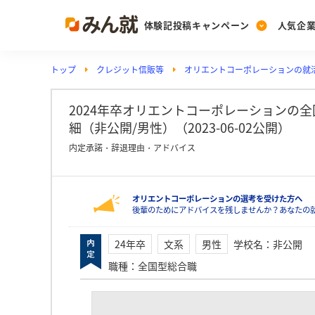
体験記投稿キャンペーン
人気企
トップ
クレジット信販等
オリエントコーポレーションの就
Post
Ranking
PickUp
投稿する
ランキングを見る
注目の企業特集
2024年卒オリエントコーポレーションの
細（非公開/男性）（2023-06-02公開）
内定承諾・辞退理由・アドバイス
Vote
投票する
オリエントコーポレーションの選考を受けた方へ
動画で知ろう！業界・
後輩のためにアドバイスを残しませんか？あなたの
24年卒
文系
男性
学校名
：
非公開
職種
：
全国型総合職