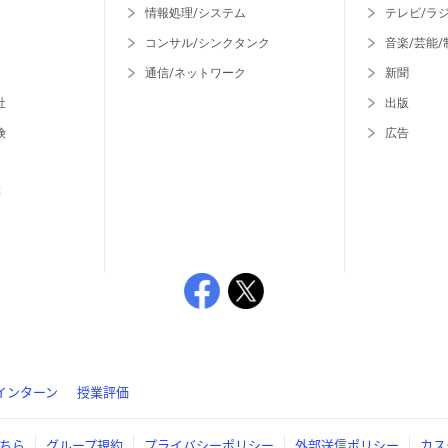
情報処理/システム
テレビ/ラ
コンサル/シンクタンク
音楽/芸能/
通信/ネットワーク
新聞
社
出版
険
広告
等
インターン
授業評価
ちら
グループ規約
プライバシーポリシー
外部送信ポリシー
カス