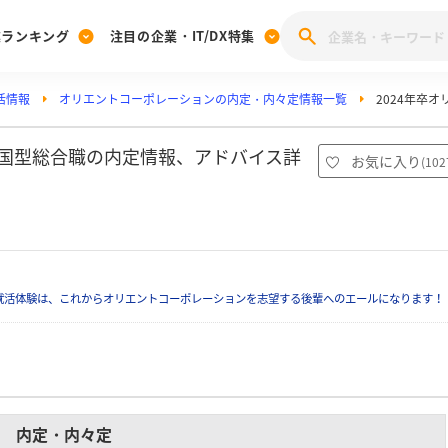
業ランキング
注目の企業・IT/DX特集
活情報
オリエントコーポレーションの内定・内々定情報一覧
2024年卒
注目の企業特集
みんなのIT業界新卒就職人気企業ランキング
みんな
[27卒] 本選考体験記投稿キャンペーン
28卒 注目企業特集
27卒 注目企業特集
みんなのDX企業就職ブランド調査
全国型総合職の内定情報、アドバイス詳
お気に入り
(
102
注目のIT・DX企業特集
28卒 IT・DX企業特集
27卒 IT・DX企業特集
28卒
みんなのIT業界新卒就職人気企業ランキング
みんな
企業研究
就活体験は、これからオリエントコーポレーションを志望する後輩へのエールになります！
内定・内々定