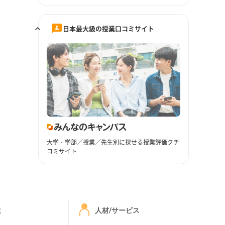
日本最大級の授業口コミサイト
大学・学部／授業／先生別に探せる授業評価クチ
コミサイト
ミ
人材/サービス