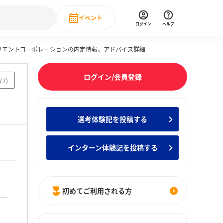
イベント
ログイン
ヘルプ
オリエントコーポレーションの内定情報、アドバイス詳細
Event
の新卒就職人気企業ランキング
みんなのインターン人気企業ランキン
直近のイベント一覧
ログイン/会員登録
77
)
もっと見る
 IT・DX現場社員インタビュー
選考体験記を投稿する
の新卒就職人気企業ランキング
みんなのインターン人気企業ランキン
インターン体験記を投稿する
初めてご利用される方