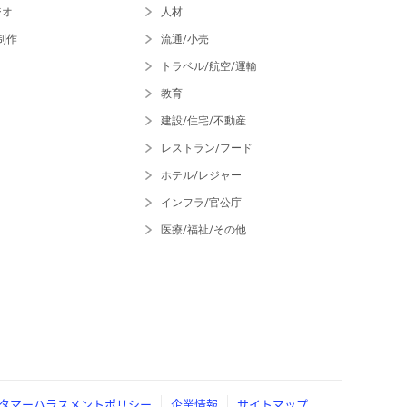
ジオ
人材
制作
流通/小売
トラベル/航空/運輸
教育
建設/住宅/不動産
レストラン/フード
ホテル/レジャー
インフラ/官公庁
医療/福祉/その他
タマーハラスメントポリシー
企業情報
サイトマップ