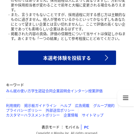
のものではありません。採用過程は人によって異なりますし、方針の変
更や採用担当者が変わることで前年と大幅に変更される場合もありえま
す。
また、言うまでもないことですが、採用過程に対する感じ方は主観的な
ものに過ぎません。他人が誉めているからといってかならずしもあなた
にとって望ましい企業とは言い切れませんし、ここで評価の高くない企
業であっても素晴らしい企業はあるはずです。
掲載された内容の真偽、評価の信頼性について当サイトは保証しかねま
す。あくまでも「一つの結果」として参考程度にとどめてください。
本選考体験を投稿する
キーワード
みん就の使い方
学生認証
合同企業説明会
インターン
授業評価
利用規約
掲示板ガイドライン
ヘルプ
広告掲載
グループ規約
プライバシーポリシー
外部送信ポリシー
カスタマーハラスメントポリシー
企業情報
サイトマップ
表示モード
モバイル
PC
Copyright © Minshu Inc. All rights reserved.