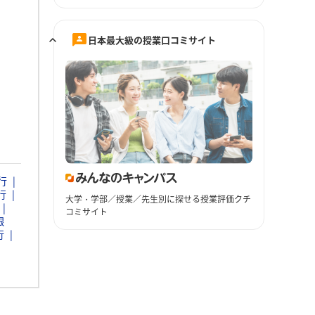
日本最大級の授業口コミサイト
行
行
大学・学部／授業／先生別に探せる授業評価クチ
コミサイト
銀
行