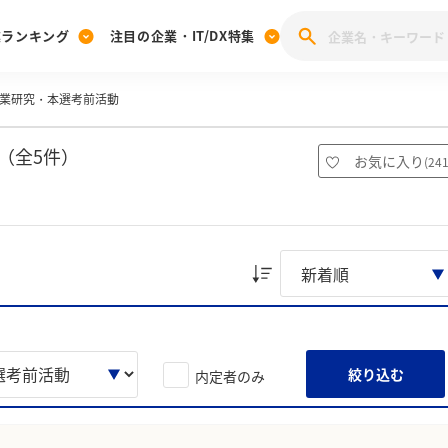
業ランキング
注目の企業・IT/DX特集
業研究・本選考前活動
注目の企業特集
みんなのIT業界新卒就職人気企業ランキング
みんな
[27卒] 本選考体験記投稿キャンペーン
28卒 注目企業特集
27卒 注目企業特集
みんなのDX企業就職ブランド調査
（全5件）
お気に入り
(
24
注目のIT・DX企業特集
28卒 IT・DX企業特集
27卒 IT・DX企業特集
28卒
みんなのIT業界新卒就職人気企業ランキング
みんな
企業研究
絞り込む
内定者のみ