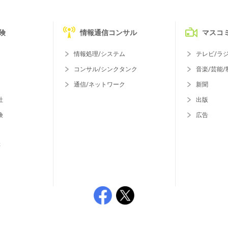
険
情報通信コンサル
マスコ
情報処理/システム
テレビ/ラ
コンサル/シンクタンク
音楽/芸能/
通信/ネットワーク
新聞
社
出版
険
広告
等