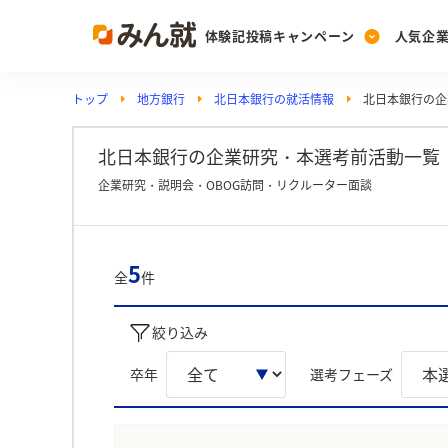
体験記投稿キャンペーン
人気企
トップ
地方銀行
北日本銀行の就活情報
北日本銀行の企
Post
Ranking
PickUp
投稿する
ランキングを見る
注目の企業特集
北日本銀行の企業研究・本選考前活動一覧 
企業研究・説明会・OBOG訪問・リクルーター面談
Vote
投票する
5
全
件
動画で知ろう！業界・
絞り込み
卒年
選考フェーズ