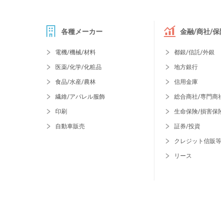
各種メーカー
金融/商社/保
電機/機械/材料
都銀/信託/外銀
医薬/化学/化粧品
地方銀行
食品/水産/農林
信用金庫
繊維/アパレル服飾
総合商社/専門商
印刷
生命保険/損害保
自動車販売
証券/投資
クレジット信販
リース