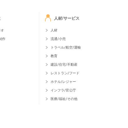
ミ
人材/サービス
ジオ
人材
制作
流通/小売
トラベル/航空/運輸
教育
建設/住宅/不動産
レストラン/フード
ホテル/レジャー
インフラ/官公庁
医療/福祉/その他