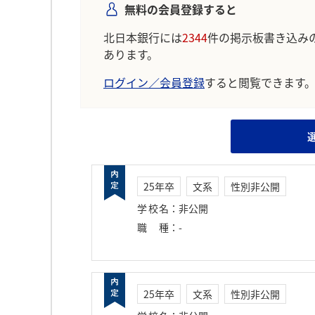
無料の会員登録すると
北日本銀行には
2344
件の掲示板書き込み
あります。
ログイン／会員登録
すると閲覧できます
25年卒
文系
性別非公開
学校名
：
非公開
職種
：
-
25年卒
文系
性別非公開