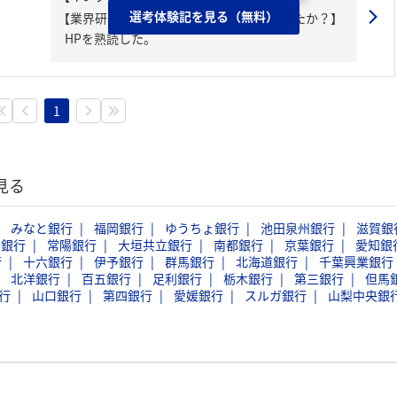
選考体験記を見る（無料）
【業界研究・企業研究はどんな風にしましたか？】
HPを熟読した。
1
見る
みなと銀行
福岡銀行
ゆうちょ銀行
池田泉州銀行
滋賀銀
島銀行
常陽銀行
大垣共立銀行
南都銀行
京葉銀行
愛知銀
行
十六銀行
伊予銀行
群馬銀行
北海道銀行
千葉興業銀行
北洋銀行
百五銀行
足利銀行
栃木銀行
第三銀行
但馬
行
山口銀行
第四銀行
愛媛銀行
スルガ銀行
山梨中央銀