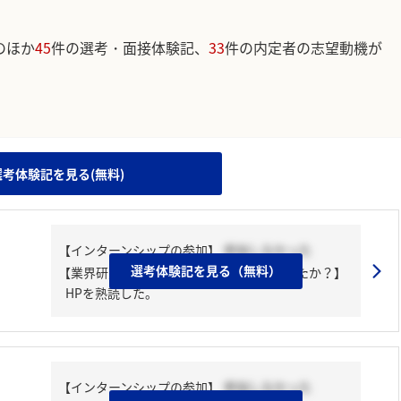
のほか
45
件の選考・面接体験記、
33
件の内定者の志望動機が
。
選考体験記を見る(無料)
【インターンシップの参加】
参加しなかった
選考体験記を見る（無料）
【業界研究・企業研究はどんな風にしましたか？】
HPを熟読した。
【インターンシップの参加】
参加しなかった