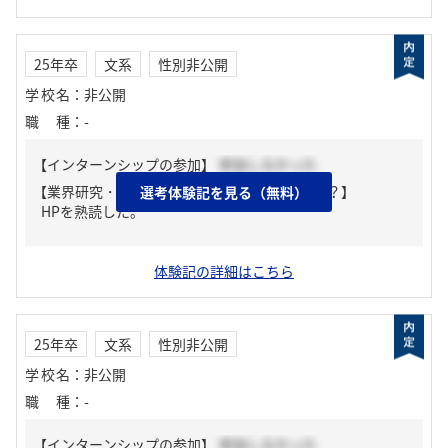
25年卒
文系
性別非公開
学校名
：
非公開
職種
：
-
【インターンシップの参加】
参加しなかった
【業界研究・企業研究はどんな風にしましたか？】
選考体験記を見る（無料）
HPを熟読した。
体験記の詳細はこちら
25年卒
文系
性別非公開
学校名
：
非公開
職種
：
-
【インターンシップの参加】
参加しなかった