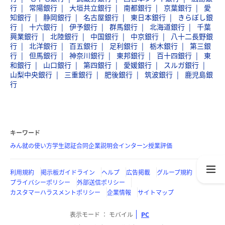
行
常陽銀行
大垣共立銀行
南都銀行
京葉銀行
愛
知銀行
静岡銀行
名古屋銀行
東日本銀行
きらぼし銀
行
十六銀行
伊予銀行
群馬銀行
北海道銀行
千葉
興業銀行
北陸銀行
中国銀行
中京銀行
八十二長野銀
行
北洋銀行
百五銀行
足利銀行
栃木銀行
第三銀
行
但馬銀行
神奈川銀行
東邦銀行
百十四銀行
東
和銀行
山口銀行
第四銀行
愛媛銀行
スルガ銀行
山梨中央銀行
三重銀行
肥後銀行
筑波銀行
鹿児島銀
行
キーワード
みん就の使い方
学生認証
合同企業説明会
インターン
授業評価
利用規約
掲示板ガイドライン
ヘルプ
広告掲載
グループ規約
プライバシーポリシー
外部送信ポリシー
カスタマーハラスメントポリシー
企業情報
サイトマップ
表示モード
モバイル
PC