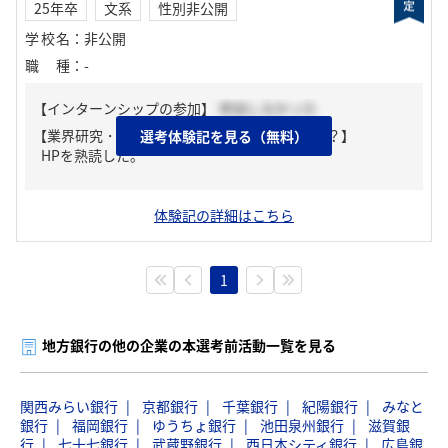
25年卒
文系
性別非公開
学校名
：
非公開
職種
：
-
【インターンシップの参加】
参加しなかった
【業界研究・企業研究はどんな風にしましたか？】
選考体験記を見る（無料）
HPを熟読した。
体験記の詳細はこちら
1
地方銀行の他の企業の本選考前活動一覧を見る
関西みらい銀行
京都銀行
千葉銀行
紀陽銀行
みなと
銀行
福岡銀行
ゆうちょ銀行
池田泉州銀行
滋賀銀
行
七十七銀行
武蔵野銀行
西日本シティ銀行
広島銀