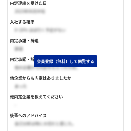
内定連絡を受けた日
2023年06月中旬
入社する確率
0~20% ほぼ行く予定がない
内定承諾・辞退
辞退
内定承諾・辞退理由
会員登録（無料）して閲覧する
他の企業から内定をもらったため。
他企業からも内定はありましたか
あった
他内定企業を教えてください
-
後輩へのアドバイス
自己分析は特に大切だと感じた。