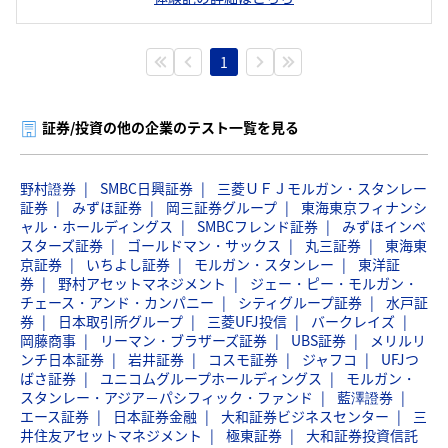
1
証券/投資の他の企業のテスト一覧を見る
野村證券
SMBC日興証券
三菱ＵＦＪモルガン・スタンレー
証券
みずほ証券
岡三証券グループ
東海東京フィナンシ
ャル・ホールディングス
SMBCフレンド証券
みずほインベ
スターズ証券
ゴールドマン・サックス
丸三証券
東海東
京証券
いちよし証券
モルガン・スタンレー
東洋証
券
野村アセットマネジメント
ジェー・ピー・モルガン・
チェース・アンド・カンパニー
シティグループ証券
水戸証
券
日本取引所グループ
三菱UFJ投信
バークレイズ
岡藤商事
リーマン・ブラザーズ証券
UBS証券
メリルリ
ンチ日本証券
岩井証券
コスモ証券
ジャフコ
UFJつ
ばさ証券
ユニコムグループホールディングス
モルガン・
スタンレー・アジア－パシフィック・ファンド
藍澤證券
エース証券
日本証券金融
大和証券ビジネスセンター
三
井住友アセットマネジメント
極東証券
大和証券投資信託