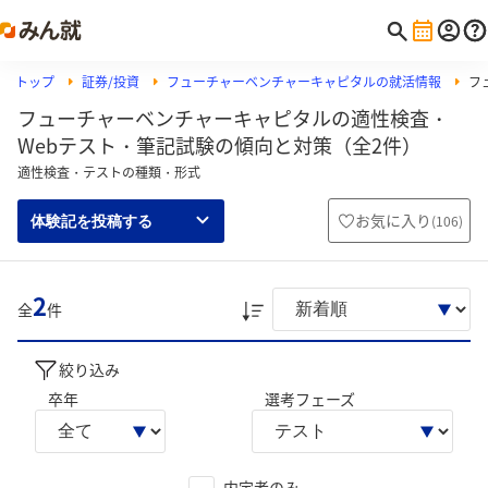
トップ
証券/投資
フューチャーベンチャーキャピタルの就活情報
フ
フューチャーベンチャーキャピタルの適性検査・
Webテスト・筆記試験の傾向と対策（全2件）
適性検査・テストの種類・形式
お気に入り
(
106
)
体験記を投稿する
2
全
件
絞り込み
卒年
選考フェーズ
内定者のみ