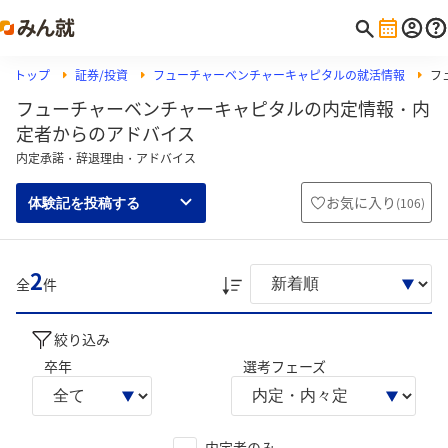
トップ
証券/投資
フューチャーベンチャーキャピタルの就活情報
フ
フューチャーベンチャーキャピタルの内定情報・内
定者からのアドバイス
内定承諾・辞退理由・アドバイス
お気に入り
(
106
)
体験記を投稿する
2
全
件
絞り込み
卒年
選考フェーズ
内定者のみ