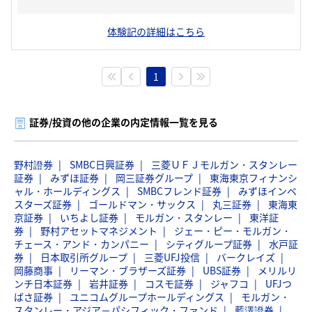
体験記の詳細はこちら
1
証券/投資の他の企業の内定情報一覧を見る
野村證券
SMBC日興証券
三菱ＵＦＪモルガン・スタンレー
証券
みずほ証券
岡三証券グループ
東海東京フィナンシ
ャル・ホールディングス
SMBCフレンド証券
みずほインベ
スターズ証券
ゴールドマン・サックス
丸三証券
東海東
京証券
いちよし証券
モルガン・スタンレー
東洋証
券
野村アセットマネジメント
ジェー・ピー・モルガン・
チェース・アンド・カンパニー
シティグループ証券
水戸証
券
日本取引所グループ
三菱UFJ投信
バークレイズ
岡藤商事
リーマン・ブラザーズ証券
UBS証券
メリルリ
ンチ日本証券
岩井証券
コスモ証券
ジャフコ
UFJつ
ばさ証券
ユニコムグループホールディングス
モルガン・
スタンレー・アジア－パシフィック・ファンド
藍澤證券