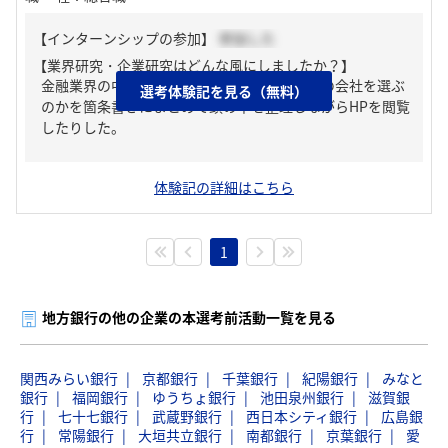
【インターンシップの参加】
参加した
【業界研究・企業研究はどんな風にしましたか？】
金融業界の中でも、なぜ地銀なのか、なぜこの会社を選ぶ
選考体験記を見る（無料）
のかを箇条書きにまとめて頭の中を整理しながらHPを閲覧
したりした。
体験記の詳細はこちら
1
地方銀行の他の企業の本選考前活動一覧を見る
関西みらい銀行
京都銀行
千葉銀行
紀陽銀行
みなと
銀行
福岡銀行
ゆうちょ銀行
池田泉州銀行
滋賀銀
行
七十七銀行
武蔵野銀行
西日本シティ銀行
広島銀
行
常陽銀行
大垣共立銀行
南都銀行
京葉銀行
愛