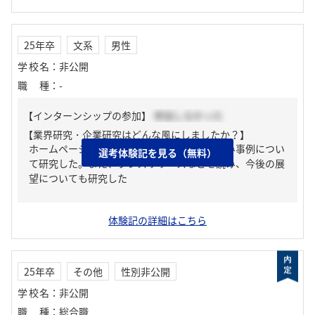
25年卒
文系
男性
学校名
：
非公開
職種
：
-
【インターンシップの参加】
参加しなかった
【業界研究・企業研究はどんな風にしましたか？】
ホームページや説明会を通して業務や取り組み事例につい
選考体験記を見る（無料）
て研究した。また、プレスリリースなどを読み、今後の展
望についても研究した
体験記の詳細はこちら
25年卒
その他
性別非公開
学校名
：
非公開
職種
：
総合職