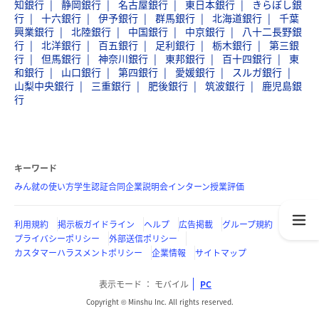
知銀行
静岡銀行
名古屋銀行
東日本銀行
きらぼし銀
行
十六銀行
伊予銀行
群馬銀行
北海道銀行
千葉
興業銀行
北陸銀行
中国銀行
中京銀行
八十二長野銀
行
北洋銀行
百五銀行
足利銀行
栃木銀行
第三銀
行
但馬銀行
神奈川銀行
東邦銀行
百十四銀行
東
和銀行
山口銀行
第四銀行
愛媛銀行
スルガ銀行
山梨中央銀行
三重銀行
肥後銀行
筑波銀行
鹿児島銀
行
キーワード
みん就の使い方
学生認証
合同企業説明会
インターン
授業評価
利用規約
掲示板ガイドライン
ヘルプ
広告掲載
グループ規約
プライバシーポリシー
外部送信ポリシー
カスタマーハラスメントポリシー
企業情報
サイトマップ
表示モード
モバイル
PC
Copyright © Minshu Inc. All rights reserved.