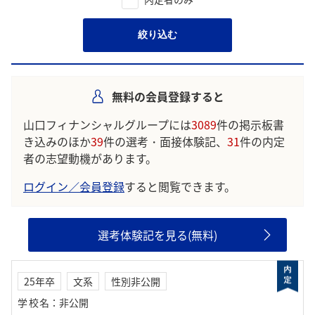
絞り込む
無料の会員登録すると
山口フィナンシャルグループには
3089
件の掲示板書
き込みのほか
39
件の選考・面接体験記、
31
件の内定
者の志望動機があります。
ログイン／会員登録
すると閲覧できます。
選考体験記を見る(無料)
25年卒
文系
性別非公開
学校名
：
非公開