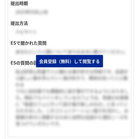
提出時期
2023年03月上旬
提出方法
ナビサイト
ESで聞かれた質問
あなたという人間についてありのままに教えてください。
会員登録（無料）して閲覧する
ESの質問の回答
私は好奇心旺盛で人と関わる事が好きな性格です。会話か
ら新しい事を学んでいく事が好きで、興味を持って人と関
わる
うちに初対面でも積極的に話す事ができるようになりまし
た。現在アルバイトをしているカフェでは、常連のお客様
に「毎週カフェに行って話す事が楽しみなの」と言ってい
ただきました。このコミュニケーション能力を活かし、お
客様の幸せに貢献するために自然な会話から潜在ニーズを
見つけていきたいです。