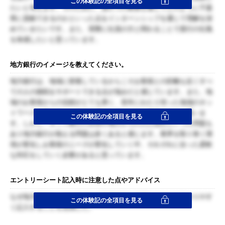
この体験記の全項目を見る
たいと考えます。そのために、貴行での業務を通じてどのように千葉
県に貢献できるのかといった点をインターンシップを通じて理解を深
めていきたいです。また、実際に社員の方と関わることで貴行の社風
を体感したいと思っています。
地方銀行のイメージを教えてください。
地方銀行は、地域に密着しているからこそお客様との距離も近くすべ
ての人の挑戦をサポートできる点が強みだと感じています。また、地
域のお客様からの信頼がとても厚く、長年にわたり培った地域のネッ
トワークを活かすことできめ細かなサービスを提供できると思いま
この体験記の全項目を見る
す。しかし、ネット銀行の台頭や地方からの人口流出といった問題も
あり地方銀行が抱える問題は多くあると感じます。業界を取り巻く環
境が変化しお客様のニーズが変化していく中、それぞれに合った柔軟
な対応をしていく必要があると思っています。
エントリーシート記入時に注意した点やアドバイス
なぜ地方銀行か、その中でなぜ千葉銀行を志望するのかを分かりやす
この体験記の全項目を見る
く記入することを意識した。