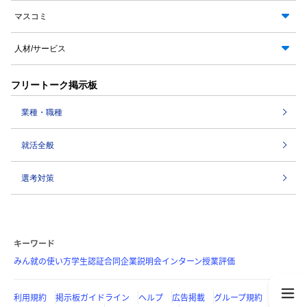
マスコミ
人材/サービス
フリートーク掲示板
業種・職種
就活全般
選考対策
キーワード
みん就の使い方
学生認証
合同企業説明会
インターン
授業評価
利用規約
掲示板ガイドライン
ヘルプ
広告掲載
グループ規約