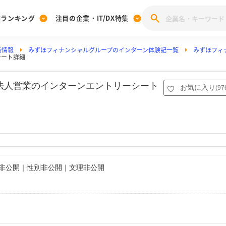
業ランキング
注目の企業・IT/DX特集
活情報
みずほフィナンシャルグループのインターン体験記一覧
みずほフィ
注目の企業特集
シート詳細
みんなのIT業界新卒就職人気企業ランキング
みんな
[27卒] 本選考体験記投稿キャンペーン
28卒 注目企業特集
27卒 注目企業特集
みんなのDX企業就職ブランド調査
の法人営業のインターンエントリーシート
お気に入り
(
97
注目のIT・DX企業特集
28卒 IT・DX企業特集
27卒 IT・DX企業特集
28卒
みんなのIT業界新卒就職人気企業ランキング
みんな
企業研究
名非公開｜性別非公開｜文理非公開