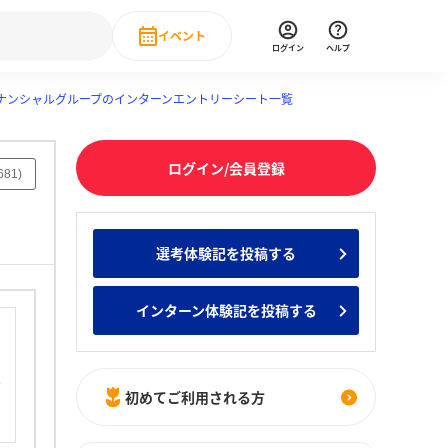
イベント
ログイン
ヘルプ
ナンシャルグループのインターンエントリーシート一覧
Event
の新卒就職人気企業ランキング
みんなのインターン人気企業ランキン
直近のイベント一覧
ログイン/会員登録
もっと見る
681
)
 IT・DX現場社員インタビュー
の新卒就職人気企業ランキング
みんなのインターン人気企業ランキン
選考体験記を投稿する
インターン体験記を投稿する
初めてご利用される方