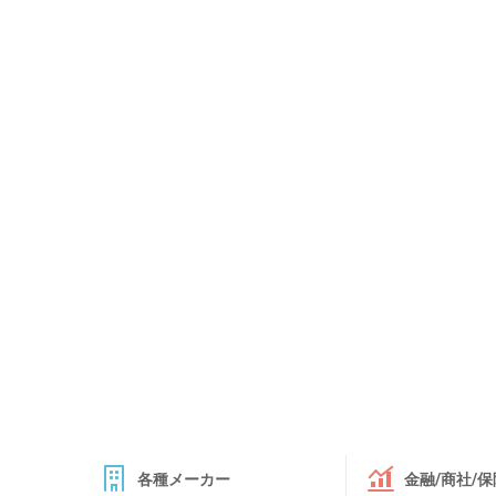
各種メーカー
金融/商社/保