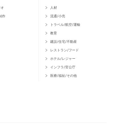
ジオ
人材
制作
流通/小売
トラベル/航空/運輸
教育
建設/住宅/不動産
レストラン/フード
ホテル/レジャー
インフラ/官公庁
医療/福祉/その他