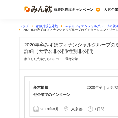
体験記投稿キャンペーン
人気企
トップ
都銀/信託/外銀
みずほフィナンシャルグループの就
Post
Ranking
PickUp
2020卒のみずほフィナンシャルグループのインターンエントリー
投稿する
ランキングを見る
注目の企業特集
2020年卒みずほフィナンシャルグループ
詳細（大学名非公開/性別非公開)
Vote
参加した先輩たちの口コミ・選考対策
投票する
動画で知ろう！業界・
基本情報
2020年卒｜大学
他企業でのインターン
2018年8月
東京都
1日間