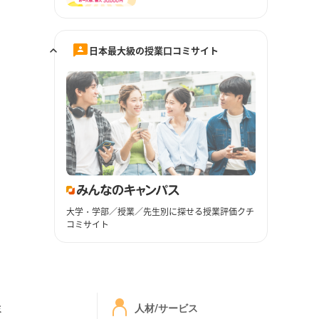
日本最大級の授業口コミサイト
大学・学部／授業／先生別に探せる授業評価クチ
コミサイト
ミ
人材/サービス