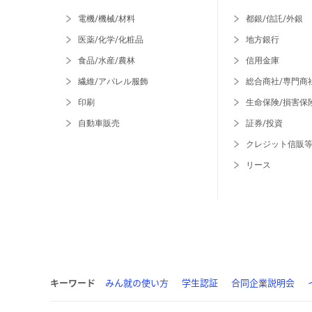
電機/機械/材料
都銀/信託/外銀
医薬/化学/化粧品
地方銀行
食品/水産/農林
信用金庫
繊維/アパレル服飾
総合商社/専門商
印刷
生命保険/損害保
自動車販売
証券/投資
クレジット信販
リース
キーワード
みん就の使い方
学生認証
合同企業説明会