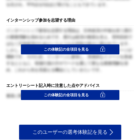
を任され、平均点を5点ほど挙げることもできています。
インターンシップ参加を志望する理由
インターンシップ参加を志望する理由は、日本経済の中核を担う貴行
の業務理解を深めるためです。貴行は経済の根底を支え、営利目的で
はなく日本経済のためというような公共性の高さに惹かれています。
この体験記の全項目を見る
しかし、経済を支える仕組みや具体的な行員の働き方などイメージが
曖昧です。そのため、インターンに参加し、具体的なイメージを形成
するとともに、現場行員の方やワークを通じて更なる業務理解を深
め、これから先を見据える機会にしていきたいです。
エントリーシート記入時に注意した点やアドバイス
この体験記の全項目を見る
素直に聞かれたことに対して答えた。
このユーザーの選考体験記を見る