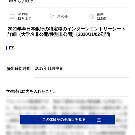
ゆうちょ銀行
2019年
期間
東京都
12月上旬
1日間
2021年卒日本銀行の特定職のインターンエントリーシート
詳細（大学名非公開/性別非公開)（2020/11/02公開)
ES
2019年11月中旬
提出締切時期
学生時代に力を入れたこと。
アルバイトの塾講師です。初めて最初の生徒が勉強嫌いな生徒でし
た。私はその生徒に対し、塾であるという固定観念から勉強を押し付
けてしまいました。その結果、成績は伸びず、退塾させてしまった苦
この体験記の全項目を見る
い経験があります。そこから、生徒とのコミュニケーションを最も大
切にし、相手の話を聞くことから授業を始めました。そうすると不思
議と生徒も私の話を聞いてくれるようになり、今では4教科集団授業