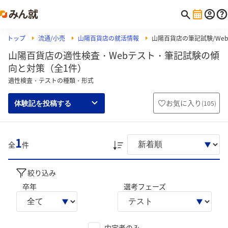
トップ
流通/小売
山陽百貨店の就活情報
山陽百貨店の筆記試験/Web
山陽百貨店の適性検査・Webテスト・筆記試験の傾
向と対策（全1件）
適性検査・テストの種類・形式
お気に入り
(
105
)
体験記を投稿する
1
全
件
絞り込み
卒年
選考フェーズ
内定者のみ