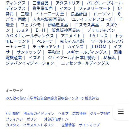
ディングス
三菱食品
アダストリア
パルグループホール
ディングス
資生堂販売
イオン
ファミリーマート
伊
勢丹
三越
イトーヨーカ堂
良品計画
ローソン
そ
ごう・西武
大丸松坂屋百貨店
ユナイテッドアローズ
千
趣会
フェリシモ
伊藤忠食品
コスモス薬品
スズケ
ン
ルミネ
E・H
阪急阪神百貨店
プリモジャパン
ＡＯＫＩホールディングス
アニメイト
ＪＡＬＵＸ
トゥ
モローランド
ベルーナ
赤ちゃん本舗
ワールドストアパ
ートナーズ
チュチュアンナ
カインズ
ＩＤＯＭ
イプ
サ
サンドラッグ
平和堂
スギホールディングス
因幡
電機産業
イズミ
ジェイアール西日本伊勢丹
JA横浜
ジャパンイマジネーション
ニッセンホールディングス
キーワード
みん就の使い方
学生認証
合同企業説明会
インターン
授業評価
利用規約
掲示板ガイドライン
ヘルプ
広告掲載
グループ規約
プライバシーポリシー
外部送信ポリシー
カスタマーハラスメントポリシー
企業情報
サイトマップ