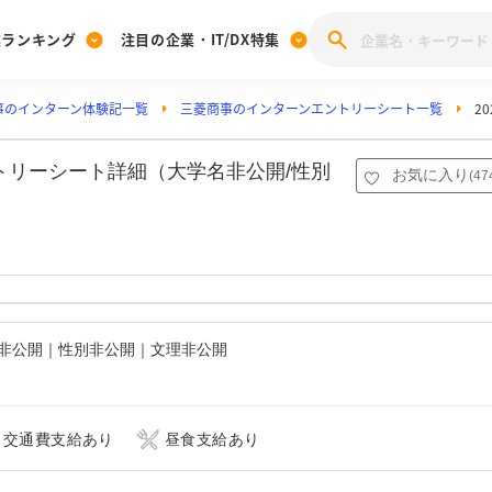
業ランキング
注目の企業・IT/DX特集
事のインターン体験記一覧
三菱商事のインターンエントリーシート一覧
2
注目の企業特集
みんなのIT業界新卒就職人気企業ランキング
みんな
[27卒] 本選考体験記投稿キャンペーン
28卒 注目企業特集
27卒 注目企業特集
みんなのDX企業就職ブランド調査
トリーシート詳細（大学名非公開/性別
お気に入り
(
47
注目のIT・DX企業特集
28卒 IT・DX企業特集
27卒 IT・DX企業特集
28卒
みんなのIT業界新卒就職人気企業ランキング
みんな
企業研究
名非公開｜性別非公開｜文理非公開
交通費支給あり
昼食支給あり