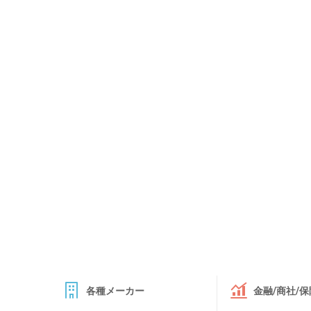
各種メーカー
金融/商社/保