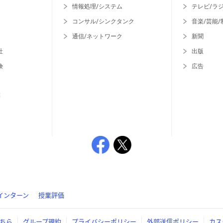
情報処理/システム
テレビ/ラ
コンサル/シンクタンク
音楽/芸能/
通信/ネットワーク
新聞
社
出版
険
広告
等
インターン
授業評価
ちら
グループ規約
プライバシーポリシー
外部送信ポリシー
カス