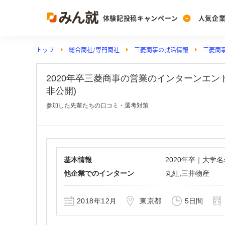
体験記投稿キャンペーン
人気企
トップ
総合商社/専門商社
三菱商事の就活情報
三菱商
Post
Ranking
PickUp
投稿する
ランキングを見る
注目の企業特集
2020年卒三菱商事の営業のインターンエン
非公開)
参加した先輩たちの口コミ・選考対策
Vote
投票する
動画で知ろう！業界・
基本情報
2020年卒｜大学
他企業でのインターン
丸紅,三井物産
2018年12月
東京都
5日間