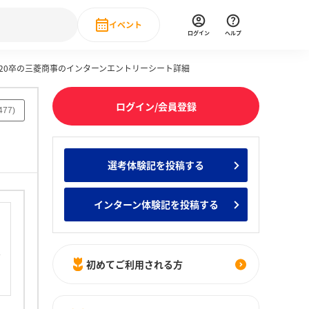
イベント
ログイン
ヘルプ
020卒の三菱商事のインターンエントリーシート詳細
Event
の新卒就職人気企業ランキング
みんなのインターン人気企業ランキン
直近のイベント一覧
ログイン/会員登録
477
)
もっと見る
 IT・DX現場社員インタビュー
選考体験記を投稿する
の新卒就職人気企業ランキング
みんなのインターン人気企業ランキン
インターン体験記を投稿する
初めてご利用される方