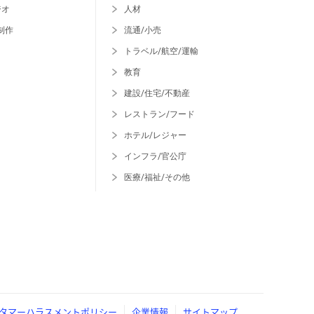
ジオ
人材
制作
流通/小売
トラベル/航空/運輸
教育
建設/住宅/不動産
レストラン/フード
ホテル/レジャー
インフラ/官公庁
医療/福祉/その他
タマーハラスメントポリシー
企業情報
サイトマップ