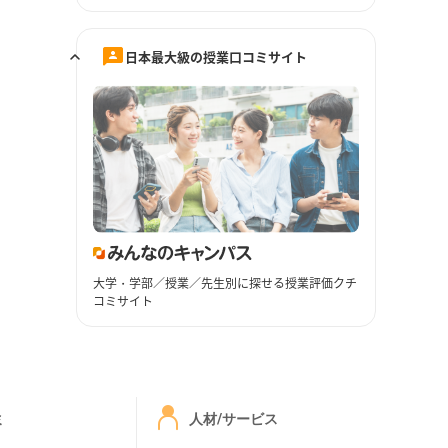
日本最大級の授業口コミサイト
大学・学部／授業／先生別に探せる授業評価クチ
コミサイト
ミ
人材/サービス