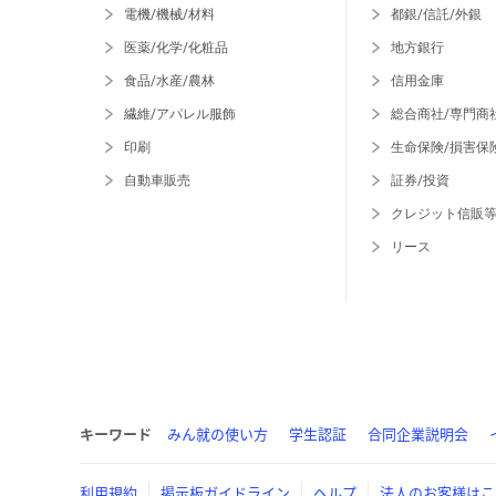
電機/機械/材料
都銀/信託/外銀
医薬/化学/化粧品
地方銀行
食品/水産/農林
信用金庫
繊維/アパレル服飾
総合商社/専門商
印刷
生命保険/損害保
自動車販売
証券/投資
クレジット信販
リース
キーワード
みん就の使い方
学生認証
合同企業説明会
利用規約
掲示板ガイドライン
ヘルプ
法人のお客様はこ