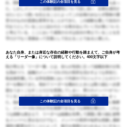
この体験記の全項目を見る
れ、団体のメンバーとその意識を共有することに苦労したこともあっ
た。しかしメンバーと企画の重要性について話し合い、企画を成功さ
せたいという想いを伝えることによってこの企画のみならず団体の運
営そのものの意識を変革することができた。この経験を通じて自分の
行おうとしていることにほかの人々を巻き込んでいく力が身についた
と考えている。ここにおいて成長のカギは自分の考えていることを文
字だけでなく直接会って言葉にして伝えることであると感じた。
あなた自身、または身近な存在の経験や行動を踏まえて、ご自身が考
える「リーダー像」について説明してください。400文字以下
私の考える「リーダー像」とは、自らが先頭に立って組織全体の士気
を高めつつ、組織のメンバーそれぞれの長所を活かすような存在だ。
私自身所属している学生団体において代表やプロジェクトごとのリー
ダーを務めてきた。初めてリーダーを務めたときには取り組むべき課
題をうまくこなすことだけを意識してしまい、周りのメンバーがつい
てくることができなかった。結果として課題自体も失敗してしまっ
この体験記の全項目を見る
た。改めて次の機会にリーダーを務めたときには組織を俯瞰的に観察
し、メンバーそれぞれが力を発揮できるような体制を整えた。このよ
うな経験も踏まえて、リーダーは組織を先導して課題に取り組む姿勢
をメンバーに見せるだけでなく、メンバーの長所や短所を把握し適材
適所の配置を行うことによって、能力を発揮させられるようにするべ