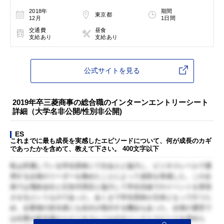
2018年
期間
東京都
12月
1日間
交通費
昼食
支給あり
支給あり
公式サイトを見る
2019年卒三菱商事の総合職のインターンエントリーシート
詳細（大学名非公開/性別非公開)
ES
これまでに最も成長を実感したエピソードについて、何が成長のカギ
であったかを含めて、教えて下さい。 400文字以下
私は所属している学生団体にて社会人と協力し、ビジネスレベルで通
用する企画のリーダーを務めたことによって成長を実感した。この企
画では電鉄会社と広告代理店と協力して学生目線でのイベントを実現
させるというものであった。あくまで学生団体が主体となって行うた
め、企業側の担当者にも自分が指示する機会もあった。企画の運営で
は企業の担当者からビジネスレベルのロジックとスピードを求めら