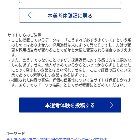
本選考体験記に戻る
サイトからのご注意
ここに掲載しているデータは、「こうすれば必ずうまくいく」という類
のものではありません。採用過程は人によって異なりますし、方針の変
更や採用担当者が変わることで前年と大幅に変更される場合もありえま
す。
また、言うまでもないことですが、採用過程に対する感じ方は主観的な
ものに過ぎません。他人が誉めているからといってかならずしもあなた
にとって望ましい企業とは言い切れませんし、ここで評価の高くない企
業であっても素晴らしい企業はあるはずです。
掲載された内容の真偽、評価の信頼性について当サイトは保証しかねま
す。あくまでも「一つの結果」として参考程度にとどめてください。
本選考体験を投稿する
キーワード
みん就の使い方
学生認証
合同企業説明会
インターン
授業評価