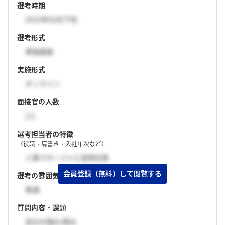
選考時期
2023年02月下旬
選考形式
単独面接
実施形式
オンライン
面接官の人数
2人
選考担当者の特徴
（役職・肩書き・入社年次など）
人事マネージャと技術社員
選考の雰囲気
普通
質問内容・課題
自分の強み/弱み