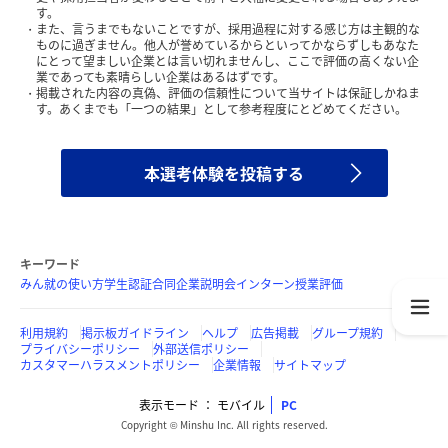
す。
また、言うまでもないことですが、採用過程に対する感じ方は主観的な
ものに過ぎません。他人が誉めているからといってかならずしもあなた
にとって望ましい企業とは言い切れませんし、ここで評価の高くない企
業であっても素晴らしい企業はあるはずです。
掲載された内容の真偽、評価の信頼性について当サイトは保証しかねま
す。あくまでも「一つの結果」として参考程度にとどめてください。
本選考体験を投稿する
キーワード
みん就の使い方
学生認証
合同企業説明会
インターン
授業評価
利用規約
掲示板ガイドライン
ヘルプ
広告掲載
グループ規約
プライバシーポリシー
外部送信ポリシー
カスタマーハラスメントポリシー
企業情報
サイトマップ
表示モード
モバイル
PC
Copyright © Minshu Inc. All rights reserved.