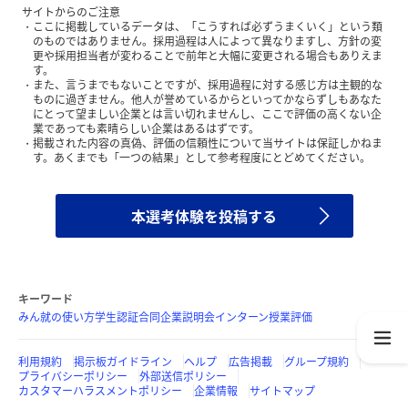
サイトからのご注意
ここに掲載しているデータは、「こうすれば必ずうまくいく」という類
のものではありません。採用過程は人によって異なりますし、方針の変
更や採用担当者が変わることで前年と大幅に変更される場合もありえま
す。
また、言うまでもないことですが、採用過程に対する感じ方は主観的な
ものに過ぎません。他人が誉めているからといってかならずしもあなた
にとって望ましい企業とは言い切れませんし、ここで評価の高くない企
業であっても素晴らしい企業はあるはずです。
掲載された内容の真偽、評価の信頼性について当サイトは保証しかねま
す。あくまでも「一つの結果」として参考程度にとどめてください。
本選考体験を投稿する
キーワード
みん就の使い方
学生認証
合同企業説明会
インターン
授業評価
利用規約
掲示板ガイドライン
ヘルプ
広告掲載
グループ規約
プライバシーポリシー
外部送信ポリシー
カスタマーハラスメントポリシー
企業情報
サイトマップ