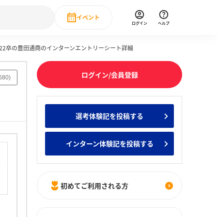
イベント
ログイン
ヘルプ
022卒の豊田通商のインターンエントリーシート詳細
Event
の新卒就職人気企業ランキング
みんなのインターン人気企業ランキン
直近のイベント一覧
ログイン/会員登録
680
)
もっと見る
 IT・DX現場社員インタビュー
選考体験記を投稿する
の新卒就職人気企業ランキング
みんなのインターン人気企業ランキン
インターン体験記を投稿する
初めてご利用される方