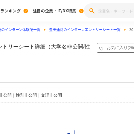
業ランキング
注目の企業・IT/DX特集
商のインターン体験記一覧
豊田通商のインターンエントリーシート一覧
2
注目の企業特集
みんなのIT業界新卒就職人気企業ランキング
みんな
[27卒] 本選考体験記投稿キャンペーン
28卒 注目企業特集
27卒 注目企業特集
みんなのDX企業就職ブランド調査
ントリーシート詳細（大学名非公開/性
お気に入り
(
29
注目のIT・DX企業特集
28卒 IT・DX企業特集
27卒 IT・DX企業特集
28卒
みんなのIT業界新卒就職人気企業ランキング
みんな
企業研究
名非公開｜性別非公開｜文理非公開