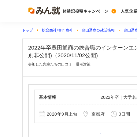
体験記投稿キャンペーン
人気企
トップ
総合商社/専門商社
豊田通商の就活情報
豊田通
Post
Ranking
PickUp
投稿する
ランキングを見る
注目の企業特集
2022年卒豊田通商の総合職のインターンエ
別非公開)（2020/11/02公開)
参加した先輩たちの口コミ・選考対策
Vote
投票する
動画で知ろう！業界・
基本情報
2022年卒｜大学
2020年9月上旬
京都府
3日間