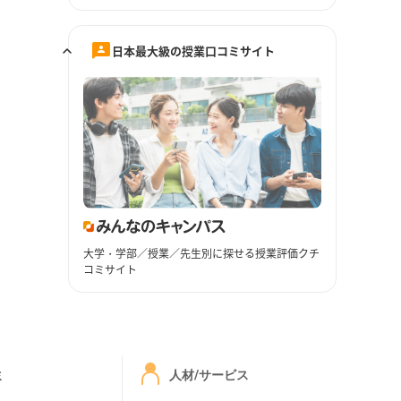
日本最大級の授業口コミサイト
大学・学部／授業／先生別に探せる授業評価クチ
コミサイト
ミ
人材/サービス