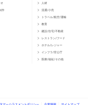
ジオ
人材
制作
流通/小売
トラベル/航空/運輸
教育
建設/住宅/不動産
レストラン/フード
ホテル/レジャー
インフラ/官公庁
医療/福祉/その他
タマーハラスメントポリシー
企業情報
サイトマップ