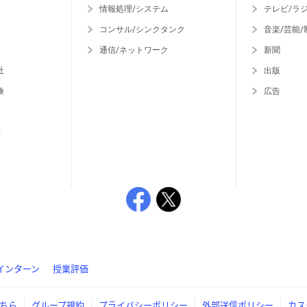
情報処理/システム
テレビ/ラ
コンサル/シンクタンク
音楽/芸能/
通信/ネットワーク
新聞
社
出版
険
広告
等
インターン
授業評価
ちら
グループ規約
プライバシーポリシー
外部送信ポリシー
カス