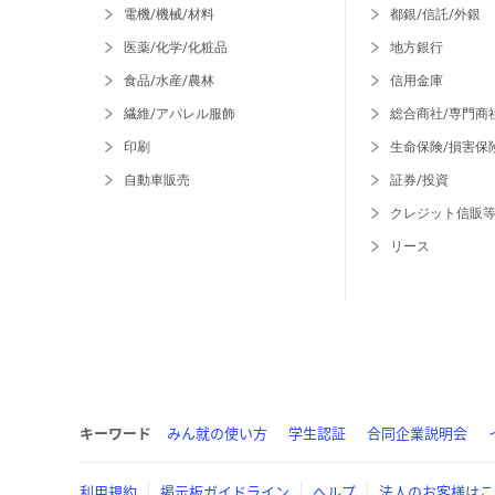
電機/機械/材料
都銀/信託/外銀
医薬/化学/化粧品
地方銀行
食品/水産/農林
信用金庫
繊維/アパレル服飾
総合商社/専門商
印刷
生命保険/損害保
自動車販売
証券/投資
クレジット信販
リース
キーワード
みん就の使い方
学生認証
合同企業説明会
利用規約
掲示板ガイドライン
ヘルプ
法人のお客様はこ