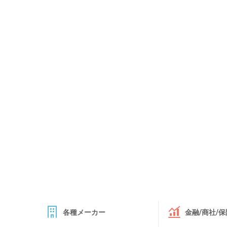
各種メーカー
金融/商社/保