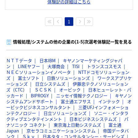
体験記の詳細はこちら
1
情報処理/システムの他の企業の[1-5]次選考体験記一覧を見る
ＮＴＴデータ
日本IBM
キヤノンマーケティングジャパ
ン
LINEヤフー
大塚商会
TISI
トランスコスモス
ＮＥＣソリューションイノベータ
NTTドコモソリューション
ズ
富士ソフト
日鉄ソリューションズ
ワークスアプリケ
ーションズ
日立システムズ
伊藤忠テクノソリューション
ズ（CTC）
ＳＣＳＫ
オービック
日本ヒューレット・パ
ッカード
BIPROGY
ニッセイ情報テクノロジー
キヤノン
システムアンドサポート
富士通エフサス
インテック
オ
ービックビジネスコンサルタント
三菱UFJインフォメーショ
ンテクノロジー
日立ソリューションズ
ソニー・インタラ
クティブエンタテインメント
日本ビジネスシステムズ
パ
ナソニック コネクト
東京海上日動システムズ
富士通
Japan
京セラコミュニケーションシステム
帝国データバ
ンク
Ｓｋｙ
日本タタ・コンサルタンシー・サービシズ