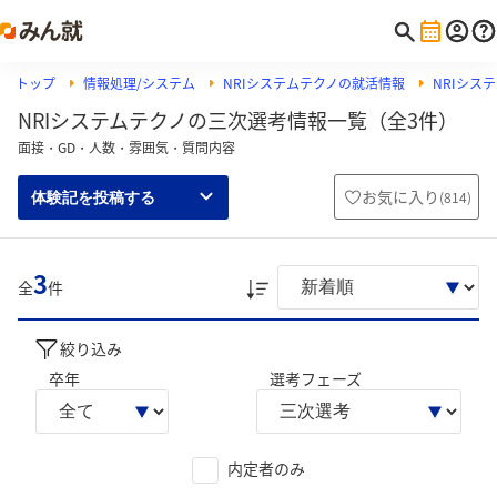
トップ
情報処理/システム
NRIシステムテクノの就活情報
NRIシス
NRIシステムテクノの三次選考情報一覧（全3件）
面接・GD・人数・雰囲気・質問内容
お気に入り
(
814
)
体験記を投稿する
3
全
件
絞り込み
卒年
選考フェーズ
内定者のみ