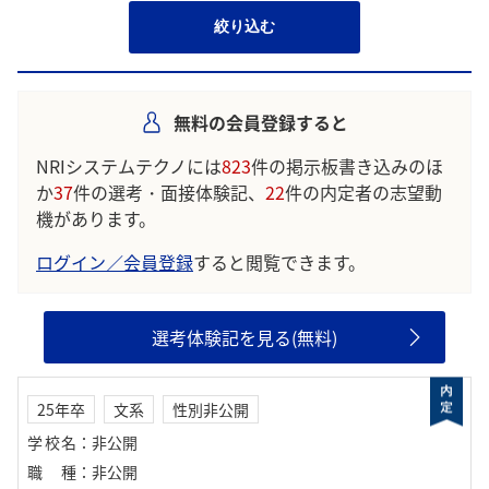
絞り込む
無料の会員登録すると
NRIシステムテクノには
823
件の掲示板書き込みのほ
か
37
件の選考・面接体験記、
22
件の内定者の志望動
機があります。
ログイン／会員登録
すると閲覧できます。
選考体験記を見る(無料)
25年卒
文系
性別非公開
学校名
：
非公開
職種
：
非公開